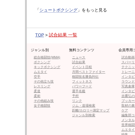
目の再起戦では、当初、川上叶との対戦が決
「
シュートボクシング
」をもっと見る
SB初出場となるMMAとの二刀流韓国人ファ
1R序盤から虎矢太が圧倒。強いプレスで前
ー、右ストレートをクリーンヒットさせる。
試合結果 一覧
TOP
>
ソンボムは被弾しながらもパンチを返すが、
ジャンル別
無料コンテンツ
会員専用
が、再び虎矢太の左ボディが炸裂！
総合格闘技(MMA)
ニュース
試合動画
ボクシング
試合結果
スパーリ
悶絶ダウンで立ち上がれないソンボム、レフ
キックボクシング
イベント日程
テクニッ
ムエタイ
月間ベストファイター
トレーニ
た。
空手
格闘技名勝負列伝
インタビ
その他立ち技
フィットネス
ラウンド
レスリング
パワーフード
写真倉庫
柔道
選手名鑑
インタビ
柔術
予想
吉鷹弘の
その他組み技
リンク
ブッカー
女子格闘技
ジム・道場検索
取材の裏
距離/カロリー測定マップ
ケア
ジャンル別検索
編集部コ
メンタル
世界格闘
ムエタイ
特集