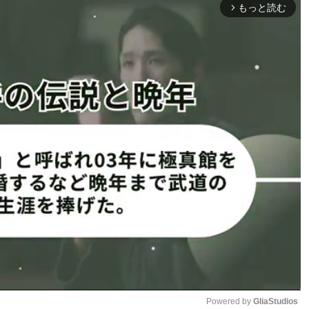
もっと読む
arrow_forward_ios
 エキスパートクラスルール3分3R延長無制限R
級3位、第15代SB日本スーパーバンタム級王者）
ボクシング58kg級王者）
B日本スーパーバンタム級王
ナメントで安本に敗退。今年一発
Powered by 
GliaStudios