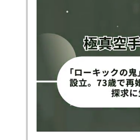
虎矢太の悶絶ボディ！
▼セミファイナル（第8試合） 58.0kg契約
◯山田虎矢太（シーザージム/SB日本フェザー
KO 1R1分45秒 ※左ボディ
●ペク・ソンボム（韓国/チームホン/韓国キック
山田ツインズの弟・虎矢太は同級3位で元S
者。昨年11月のS-cup世界フェザー級トー