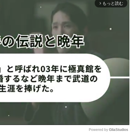
グランドへ行かず
相手の起死回生フックを食らい…
もっと読む
arrow_forward_ios
FC Español
@MMAUNCENSORED1
UFC Español
KO負けの瞬間！
Powered by 
GliaStudios