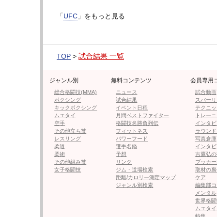
「
UFC
」をもっと見る
試合結果 一覧
TOP
>
ジャンル別
無料コンテンツ
会員専用
総合格闘技(MMA)
ニュース
試合動画
ボクシング
試合結果
スパーリ
キックボクシング
イベント日程
テクニッ
ムエタイ
月間ベストファイター
トレーニ
この投稿をInstagramで見る
空手
格闘技名勝負列伝
インタビ
その他立ち技
フィットネス
ラウンド
UFC Español(@ufcespano
レスリング
パワーフード
写真倉庫
柔道
選手名鑑
インタビ
柔術
予想
吉鷹弘の
その他組み技
リンク
ブッカー
【動画2】プロハースカがパンチで殴り合えと
女子格闘技
ジム・道場検索
取材の裏
距離/カロリー測定マップ
ケア
ジャンル別検索
編集部コ
メンタル
世界格闘
ムエタイ
特集