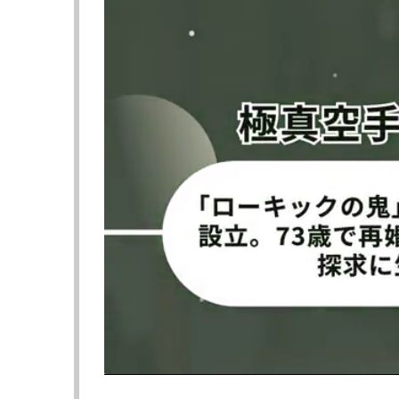
相手が足を痛めたが…＠UFC
プロハースカは
Español
「打ち合おう！」＠U
ダウン！@MMAUNCENSORED1
そのままTKO負け＠
【
動画1】プロハースカ、フック一撃で大逆転