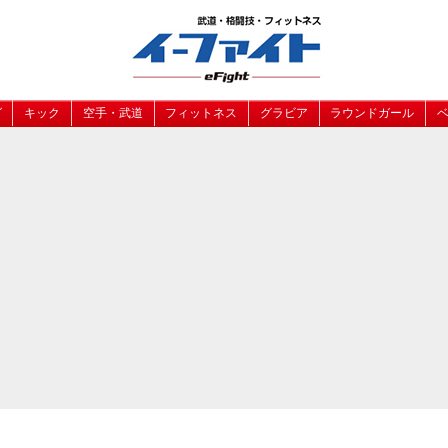
グ
キック
空手・武道
フィットネス
グラビア
ラウンドガール