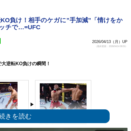
転KO負け！相手のケガに”手加減”「情けをか
チで…=UFC
2026/04/13（月）UP
（最終更新：2026/04/14 09:53）
大逆転KO負けの瞬間！