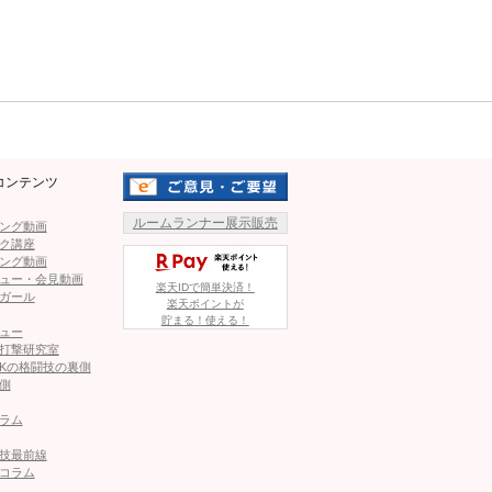
Mute
コンテンツ
ルームランナー展示販売
ング動画
ク講座
ング動画
ュー・会見動画
楽天IDで簡単決済！
ガール
楽天ポイントが
l)がシェアした投稿
貯まる！使える！
ュー
打撃研究室
Kの格闘技の裏側
アピール
側
ラム
技最前線
コラム