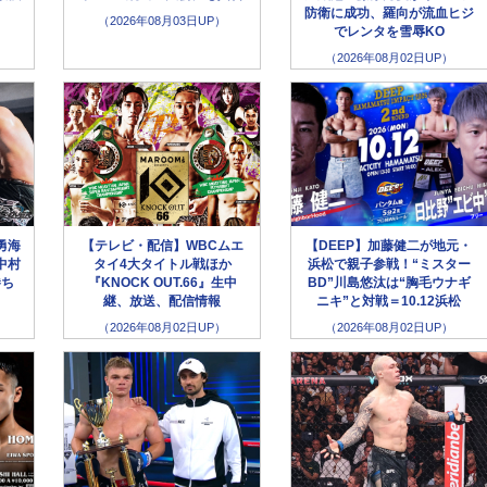
防衛に成功、羅向が流血ヒジ
（2026年08月03日UP）
でレンタを雪辱KO
（2026年08月02日UP）
勇海
【テレビ・配信】WBCムエ
【DEEP】加藤健二が地元・
中村
タイ4大タイトル戦ほか
浜松で親子参戦！“ミスター
勝ち
『KNOCK OUT.66』生中
BD”川島悠汰は“胸毛ウナギ
継、放送、配信情報
ニキ”と対戦＝10.12浜松
（2026年08月02日UP）
（2026年08月02日UP）