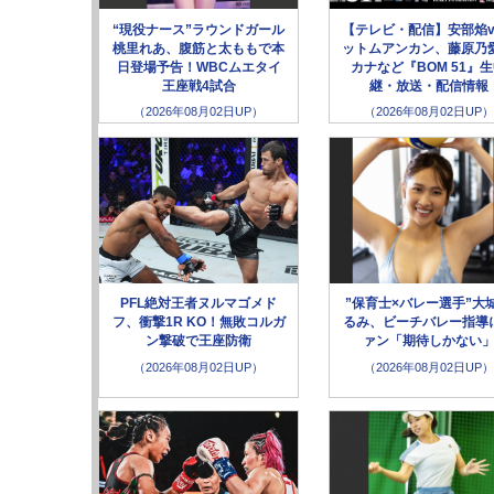
“現役ナース”ラウンドガール
【テレビ・配信】安部焰v
桃里れあ、腹筋と太ももで本
ットムアンカン、藤原乃愛
日登場予告！WBCムエタイ
カナなど『BOM 51』
王座戦4試合
継・放送・配信情報
（2026年08月02日UP）
（2026年08月02日UP）
PFL絶対王者ヌルマゴメド
”保育士×バレー選手”大
フ、衝撃1R KO！無敗コルガ
るみ、ビーチバレー指導
ン撃破で王座防衛
ァン「期待しかない
（2026年08月02日UP）
（2026年08月02日UP）