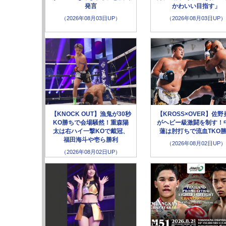
発言
かわいい目指す」
（2026年08月03日UP）
（2026年08月03日UP）
【KNOCK OUT】漁鬼が30秒
【KROSS×OVER】佐野
KO勝ちで会場騒然！重森陽
がヘビー級激闘を制す！
太は右ハイ一撃KOで戴冠、
蓮は肘打ちで流血TKO
福田海斗や壱ら勝利
（2026年08月02日UP）
（2026年08月02日UP）