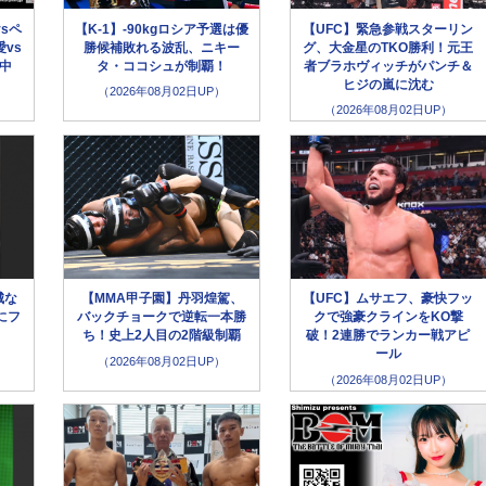
sペ
【K-1】-90kgロシア予選は優
【UFC】緊急参戦スターリン
vs
勝候補敗れる波乱、ニキー
グ、大金星のTKO勝利！元王
生中
タ・ココシュが制覇！
者ブラホヴィッチがパンチ＆
ヒジの嵐に沈む
（2026年08月02日UP）
（2026年08月02日UP）
城な
【MMA甲子園】丹羽煌駕、
【UFC】ムサエフ、豪快フッ
にフ
バックチョークで逆転一本勝
クで強豪クラインをKO撃
」
ち！史上2人目の2階級制覇
破！2連勝でランカー戦アピ
ール
（2026年08月02日UP）
（2026年08月02日UP）