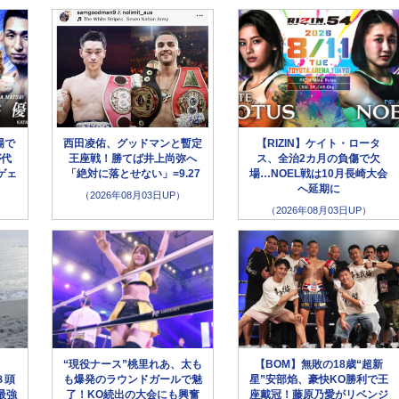
場で
西田凌佑、グッドマンと暫定
【RIZIN】ケイト・ロータ
が代
王座戦！勝てば井上尚弥へ
ス、全治2カ月の負傷で欠
ゲェ
「絶対に落とせない」=9.27
場…NOEL戦は10月長崎大会
へ延期に
（2026年08月03日UP）
（2026年08月03日UP）
“現役ナース”桃里れあ、太も
【BOM】無敗の18歳“超新
８頭
も爆発のラウンドガールで魅
星”安部焰、豪快KO勝利で王
最強
了！KO続出の大会にも興奮
座戴冠！藤原乃愛がリベンジ