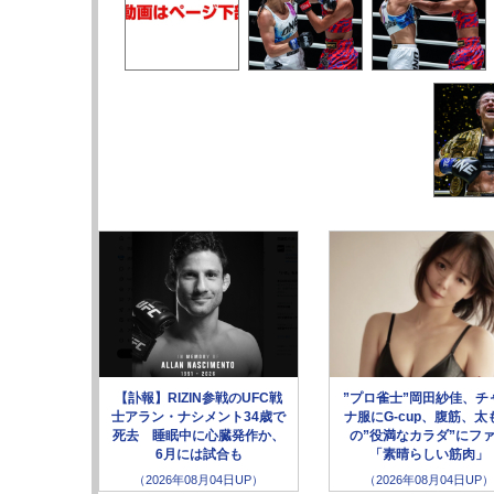
【訃報】RIZIN参戦のUFC戦
”プロ雀士”岡田紗佳、チ
士アラン・ナシメント34歳で
ナ服にG-cup、腹筋、太
死去 睡眠中に心臓発作か、
の”役満なカラダ”にフ
6月には試合も
「素晴らしい筋肉」
（2026年08月04日UP）
（2026年08月04日UP）