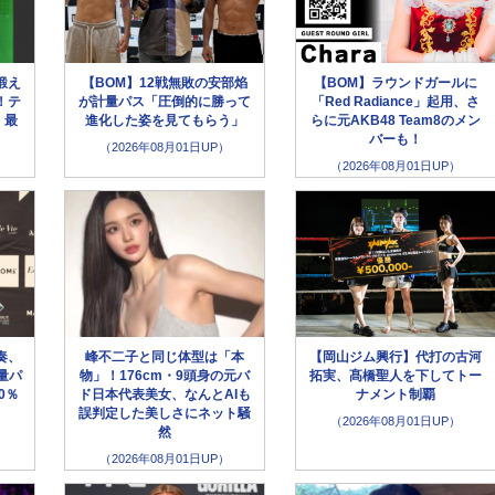
鍛え
【BOM】12戦無敗の安部焰
【BOM】ラウンドガールに
！テ
が計量パス「圧倒的に勝って
「Red Radiance」起用、さ
、最
進化した姿を見てもらう」
らに元AKB48 Team8のメン
バーも！
（2026年08月01日UP）
（2026年08月01日UP）
奏、
峰不二子と同じ体型は「本
【岡山ジム興行】代打の古河
量パ
物」！176cm・9頭身の元バ
拓実、髙橋聖人を下してトー
0％
ド日本代表美女、なんとAIも
ナメント制覇
誤判定した美しさにネット騒
（2026年08月01日UP）
然
（2026年08月01日UP）