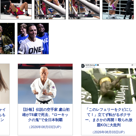
ャイ
【訃報】伝説の空手家 盧山初
「このレフェリーをクビにし
もも
雄が78歳で死去、“ローキッ
て！」立てず転がるボクサ
ァン
クの鬼”で全日本制覇
ー、まさかの再開！殴られ放
題KOに大批判
（2026年08月03日UP）
（2026年08月03日UP）