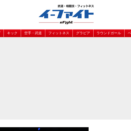
グ
キック
空手・武道
フィットネス
グラビア
ラウンドガール