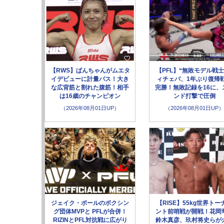
【RWS】ぱんちゃんがムエタ
【PFL】“無敗モデル戦士
イデビューに計量パス！大き
ィチェバ、1年ぶり復帰
な広背筋と割れた腹筋！相手
完勝！無敗記録を16に、
は16歳のチャンピオン
ンド打撃で圧倒
（2026年08月01日UP）
（2026年08月01日UP）
ジェイク・ポールのボクシン
【RISE】55kg世界トー
グ団体MVPと PFLが合併！
ント前哨戦が開戦！花岡
RIZINとPFL対抗戦に広がり
鈴木真彦、玖村将史らが