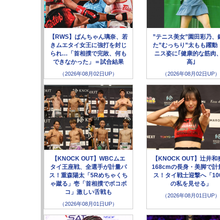
【RWS】ぱんちゃん璃奈、若
”テニス美女”園田彩乃、
きムエタイ女王に強打を封じ
た”むっちり”太もも躍動
られ…「首相撲で完敗、何も
ニス姿に｢健康的な筋肉
できなかった」＝試合結果
高｣
（2026年08月02日UP）
（2026年08月02日UP）
【KNOCK OUT】WBCムエ
【KNOCK OUT】辻井和
タイ王座戦、全選手が計量パ
168cmの長身・美脚で計
ス！重森陽太「5Rめちゃくち
ス！タイ戦士迎撃へ「10
ゃ蹴る」壱「首相撲でボコボ
の私を見せる」
コ」激しい舌戦も
（2026年08月01日UP）
（2026年08月01日UP）