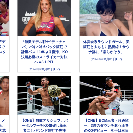
”デ
“無敗モデル戦士”ディチェ
体育会系ラウンドガール、美
戦で
バ、バキバキ6パック腹筋で
腹筋と太ももに熱視線！サウ
スタ
計量パス！1年ぶり復帰、KO
ナ姿に「柔らかそう」
決着必至のストライカー対決
（2026年08月01日UP）
へ＝8.1 PFL
（2026年08月01日UP）
ナメ
【ONE】無敗アリショフ、バ
【ONE】BOM王者・渡邊愼
竜、
ータルフーをKO撃破し新王
一、3度のダウンを奪う圧巻
火花
者に！パウンド連打で失神
のKOデビュー！相手は三日