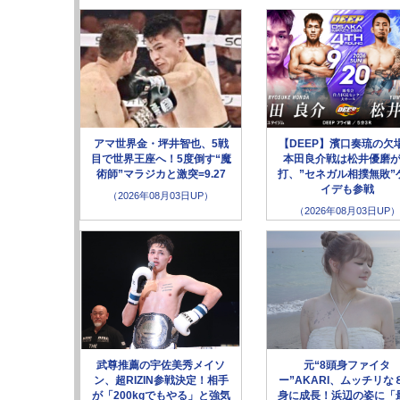
アマ世界金・坪井智也、5戦
【DEEP】濱口奏琉の欠
目で世界王座へ！5度倒す“魔
本田良介戦は松井優磨
術師”マラジカと激突=9.27
打、”セネガル相撲無敗”
イデも参戦
（2026年08月03日UP）
（2026年08月03日UP）
武尊推薦の宇佐美秀メイソ
元“8頭身ファイタ
ン、超RIZIN参戦決定！相手
ー”AKARI、ムッチリな
が「200kgでもやる」と強気
身に成長！浜辺の姿に「