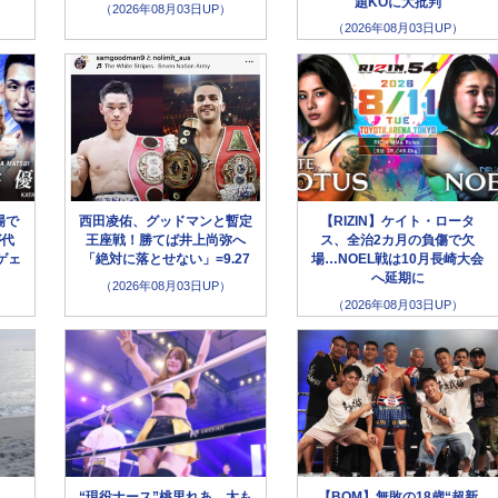
題KOに大批判
（2026年08月03日UP）
（2026年08月03日UP）
場で
西田凌佑、グッドマンと暫定
【RIZIN】ケイト・ロータ
が代
王座戦！勝てば井上尚弥へ
ス、全治2カ月の負傷で欠
ゲェ
「絶対に落とせない」=9.27
場…NOEL戦は10月長崎大会
へ延期に
（2026年08月03日UP）
（2026年08月03日UP）
“現役ナース”桃里れあ、太も
【BOM】無敗の18歳“超新