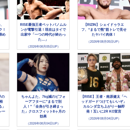
ル、
RISE最強王者ペットパノムル
【RIZIN】シェイドゥラエ
ク！
ンが電撃引退！現在はタイで
フ、“まるで熊”筋トレで見せ
締め
出家中「一つの時代が終わっ
たヤバイ肉体！
た…」
（2026年08月05日UP）
（2026年08月05日UP）
界の
ちゃんよた、7kg減のビフォ
【RISE】王者・南原健太「ヘ
裕
ーアフターに”まるで別
ッドガードつけてもいいぞ」
る」
人！”「全身が引き締まっ
カルンダ立ち上がり一触即
レー
た」クロスフィット8ヶ月の
発！互いに2R KO宣言
効果
（2026年08月04日UP）
（2026年08月04日UP）