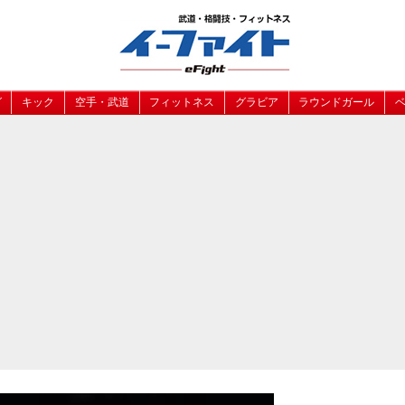
グ
キック
空手・武道
フィットネス
グラビア
ラウンドガール