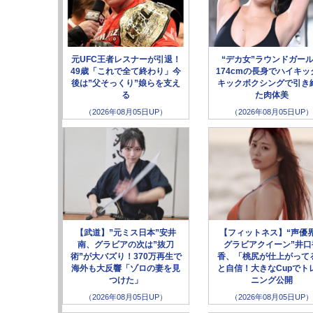
元UFC王者レスナーが引退！
“デカ女”ラウンドガー
49歳「これで全て終わり」今
174cmの長身でハイキッ
後は”父そっくり”娘らを支え
キックボクシングで引き
る
た肉体美
（2026年08月05日UP）
（2026年08月05日UP）
【武道】”元ミス日本”安井
【フィットネス】“声優
南、グラビアの次は”抜刀
グラビアクイーン”井口
術”が大バズり！370万再生で
香、「桃尻が仕上がって
海外も大反響「ゾロの妻を見
と自信！大きなCupでト
つけた」
ニング公開
（2026年08月05日UP）
（2026年08月05日UP）