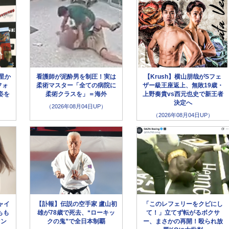
星か
看護師が泥酔男を制圧！実は
【Krush】横山朋哉がSフェ
フォ
柔術マスター「全ての病院に
ザー級王座返上、無敗19歳・
姿を
柔術クラスを」＝海外
上野奏貴vs西元也史で新王者
決定へ
（2026年08月04日UP）
（2026年08月04日UP）
ャイ
【訃報】伝説の空手家 盧山初
「このレフェリーをクビにし
もも
雄が78歳で死去、“ローキッ
て！」立てず転がるボクサ
ァン
クの鬼”で全日本制覇
ー、まさかの再開！殴られ放