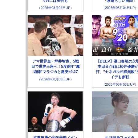
6月には試合も
「素晴らしい筋肉」
（2026年08月04日UP）
（2026年08月04日UP）
アマ世界金・坪井智也、5戦
【DEEP】濱口奏琉の欠
目で世界王座へ！5度倒す“魔
本田良介戦は松井優磨
術師”マラジカと激突=9.27
打、”セネガル相撲無敗”
イデも参戦
（2026年08月03日UP）
（2026年08月03日UP）
武尊推薦の宇佐美秀メイソ
元“8頭身ファイタ