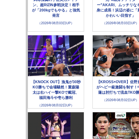
ン、超RIZIN参戦決定！相手
ー”AKARI、ムッチリな
が「200kgでもやる」と強気
身に成長！浜辺の姿に「
発言
かわいい目指す」
（2026年08月03日UP）
（2026年08月03日UP）
【KNOCK OUT】漁鬼が30秒
【KROSS×OVER】佐野
KO勝ちで会場騒然！重森陽
がヘビー級激闘を制す！
太は右ハイ一撃KOで戴冠、
蓮は肘打ちで流血TKO
福田海斗や壱ら勝利
（2026年08月02日UP）
（2026年08月02日UP）