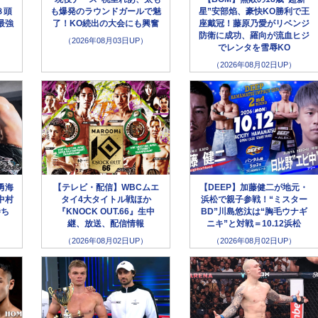
８頭
も爆発のラウンドガールで魅
星”安部焰、豪快KO勝利で王
最強
了！KO続出の大会にも興奮
座戴冠！藤原乃愛がリベンジ
防衛に成功、羅向が流血ヒジ
（2026年08月03日UP）
でレンタを雪辱KO
（2026年08月02日UP）
勇海
【テレビ・配信】WBCムエ
【DEEP】加藤健二が地元・
中村
タイ4大タイトル戦ほか
浜松で親子参戦！“ミスター
勝ち
『KNOCK OUT.66』生中
BD”川島悠汰は“胸毛ウナギ
継、放送、配信情報
ニキ”と対戦＝10.12浜松
（2026年08月02日UP）
（2026年08月02日UP）