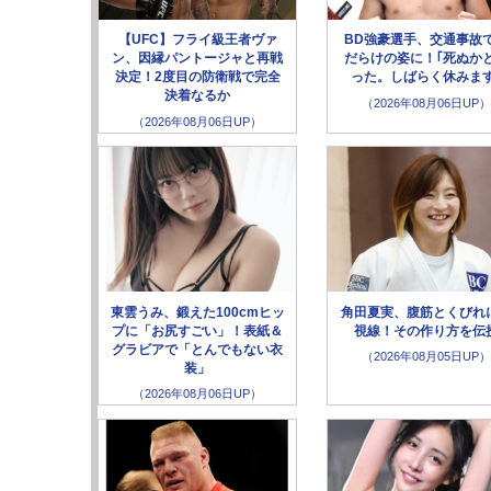
【UFC】フライ級王者ヴァ
BD強豪選手、交通事故
ン、因縁パントージャと再戦
だらけの姿に！｢死ぬか
決定！2度目の防衛戦で完全
った。しばらく休みます
決着なるか
（2026年08月06日UP）
（2026年08月06日UP）
東雲うみ、鍛えた100cmヒッ
角田夏実、腹筋とくびれ
プに「お尻すごい」！表紙＆
視線！その作り方を伝
グラビアで「とんでもない衣
（2026年08月05日UP）
装」
（2026年08月06日UP）