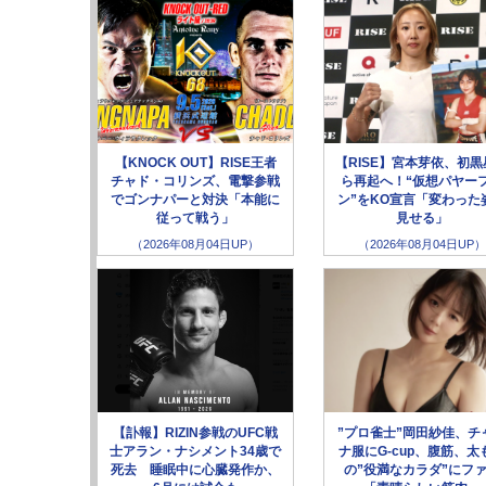
【KNOCK OUT】RISE王者
【RISE】宮本芽依、初黒
チャド・コリンズ、電撃参戦
ら再起へ！“仮想パヤー
でゴンナパーと対決「本能に
ン”をKO宣言「変わった
従って戦う」
見せる」
（2026年08月04日UP）
（2026年08月04日UP）
【訃報】RIZIN参戦のUFC戦
”プロ雀士”岡田紗佳、チ
士アラン・ナシメント34歳で
ナ服にG-cup、腹筋、太
死去 睡眠中に心臓発作か、
の”役満なカラダ”にフ