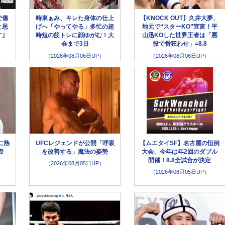
で傷
時東ぁみ、キレた身体の仕上
【KNOCK OUT】久井大夢、
と思
げへ「やってやる」多忙の超
地元で“スターKO”宣言！平
｣
時短の筋トレに顔ゆがむ！大
山迅KOした世界王者は「悪
会まで3日
役で番狂わせ」=8.8
（2026年08月06日UP）
（2026年08月06日UP）
に熱
UFCレジェンドが公開「呼吸
【ムエタイSF】名古屋の恒例
授
を改善する」魔法の姿勢
大会、今年は年2回のダブル
開催！8.8全試合が決定
（2026年08月05日UP）
（2026年08月05日UP）