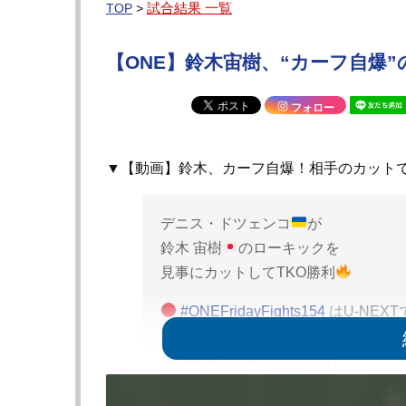
試合結果 一覧
TOP
>
【ONE】鈴木宙樹、“カーフ自爆”
フォロー
▼【動画】鈴木、カーフ自爆！相手のカット
デニス・ドツェンコ
が
鈴木 宙樹
のローキックを
見事にカットしてTKO勝利
#ONEFridayFights154
はU-NEX
https://t.co/6regJuHvpt
@UNEXT_fi
pic.twitter.com/0pSxfogQLH
— ONECHAMPJP (@ONECHAMPJP