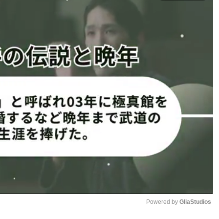
事にもどる
1
2
ページへ
次のページへ ≫
手のカットで悶絶ダメージ
報告「業界の垣根を壊す」がっちり握手
Powered by 
GliaStudios
定「最後は僕が始まった場所で」10カウントゴングへ＝