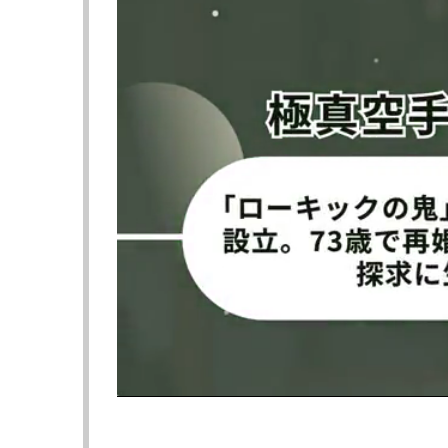
◀︎鈴木宙樹、“カーフ自爆”の痛恨TKO負け
の記
≪ 前の
フォロー
●編集部オススメ
・【動画】鈴木、カーフ自爆！相
・武尊、RIZIN榊原代表に引退
・武尊、後楽園で引退セレモニー決