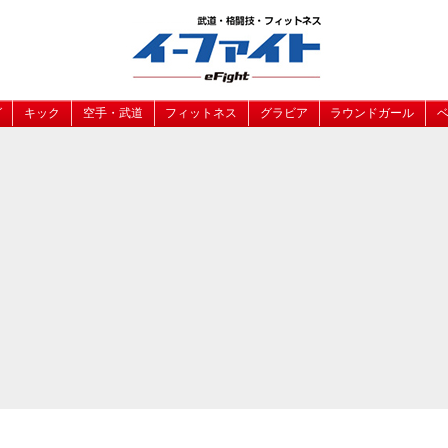
グ
キック
空手・武道
フィットネス
グラビア
ラウンドガール