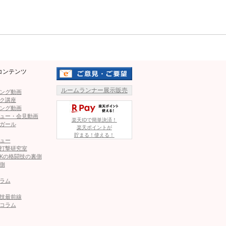
Mute
コラボアイテム販売！たった一つの武尊の私物プレゼントも
コンテンツ
この記事が気に入ったら
いいね！しよう
ルームランナー展示販売
ング動画
ク講座
ング動画
ュー・会見動画
楽天IDで簡単決済！
ガール
楽天ポイントが
最新情報をお届けします
貯まる！使える！
ュー
打撃研究室
Kの格闘技の裏側
ァイト）格闘技情報をフォローしよう！
側
ラム
技最前線
ファイト）格闘技情報をフォローしよう！
フォロー
コラム