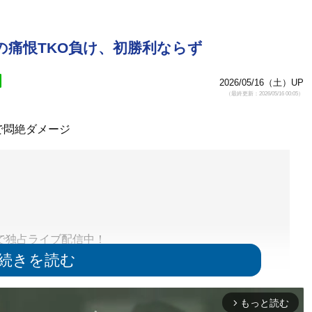
の痛恨TKO負け、初勝利ならず
2026/05/16（土）UP
（最終更新：2026/05/16 00:05）
で悶絶ダメージ
Tで独占ライブ配信中！
ght
#WeAreONE
#ONEチャンピオンシップ
もっと読む
arrow_forward_ios
)
May 15, 2026