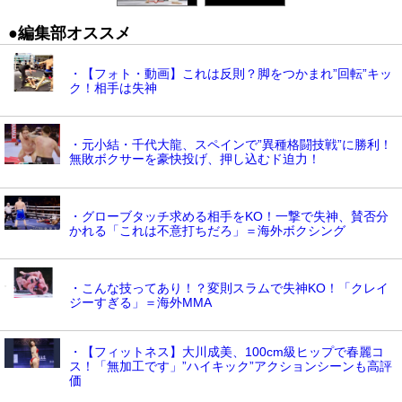
●編集部オススメ
・【フォト・動画】これは反則？脚をつかまれ”回転”キッ
ク！相手は失神
・元小結・千代大龍、スペインで”異種格闘技戦”に勝利！
無敗ボクサーを豪快投げ、押し込むド迫力！
・グローブタッチ求める相手をKO！一撃で失神、賛否分
かれる「これは不意打ちだろ」＝海外ボクシング
・こんな技ってあり！？変則スラムで失神KO！「クレイ
ジーすぎる」＝海外MMA
・【フィットネス】大川成美、100cm級ヒップで春麗コ
ス！「無加工です」”ハイキック”アクションシーンも高評
価