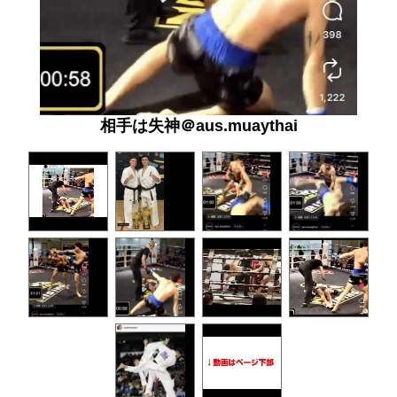
相手は失神＠aus.muaythai