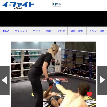
MMA
ボクシング
キック
武道
その他
放送・配信
イベント日程