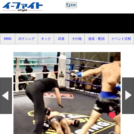
MMA
ボクシング
キック
武道
その他
放送・配信
イベント日程