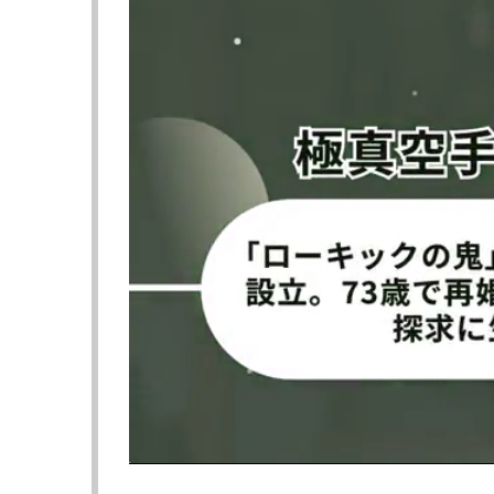
タイナネスの剛腕が襲う！
グラつくエフェ
【動画】エフェヴィガ雄志、KO負け！元ON
◤
#Lemino修斗
Vol.6
第8試合ハイライト ◢
さきほどの試合の見どころを
Lemino公式YouTubeで公開中！
>>
https://t.co/Y4i33TYVrx
試合は見逃し配信でもご覧いただけ
>>
https://t.co/kNNIyARpP0
#エフェヴ
pic.twitter.com/LO1QoSfL77
— Lemino｜レミノ (@Lemino_official