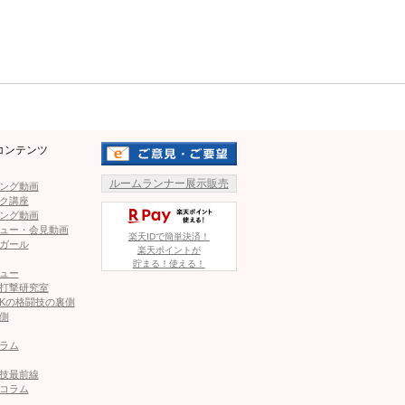
！無敗・飯野雄斗の怒涛パンチに…
Mute
2
3
4
5
ページへ
次のページへ ≫
コンテンツ
ルームランナー展示販売
ング動画
ク講座
ング動画
ュー・会見動画
楽天IDで簡単決済！
志、KO負け！元ONE戦士の剛腕に崩れる瞬間
ガール
楽天ポイントが
貯まる！使える！
ュー
打撃研究室
Kの格闘技の裏側
彼は別格だ」「王者ピンチ」人気UFC戦士も手のひら返し
側
ラム
“回転”空中キック！失神KO勝利が話題「ミラクルな空手技
技最前線
コラム