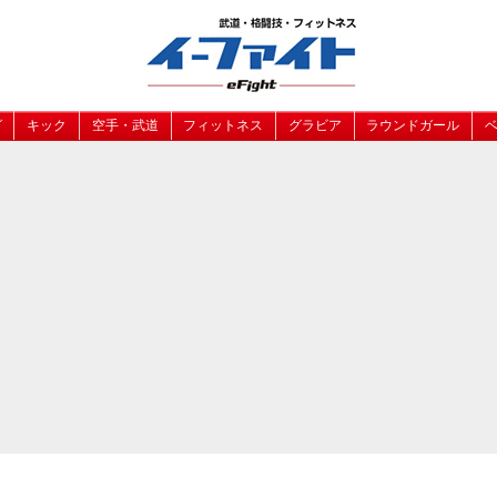
グ
キック
空手・武道
フィットネス
グラビア
ラウンドガール