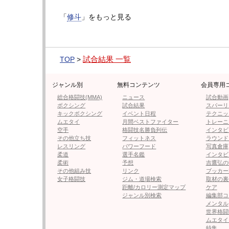
「
修斗
」をもっと見る
次のページは、石原夜叉坊、パウンド負け
1
試合結果 一覧
TOP
>
≪ 前の
ジャンル別
無料コンテンツ
会員専用
フォロー
総合格闘技(MMA)
ニュース
試合動画
ボクシング
試合結果
スパーリ
●編集部オススメ
キックボクシング
イベント日程
テクニッ
ムエタイ
月間ベストファイター
トレーニ
空手
格闘技名勝負列伝
インタビ
・【フォト・動画】エフェヴィガ雄
その他立ち技
フィットネス
ラウンド
レスリング
パワーフード
写真倉庫
柔道
選手名鑑
インタビ
柔術
予想
吉鷹弘の
その他組み技
リンク
ブッカー
・朝倉海のKO勝利、海外で話題「
女子格闘技
ジム・道場検索
取材の裏
距離/カロリー測定マップ
ケア
ジャンル別検索
編集部コ
メンタル
・これは反則？脚を掴まれ、逆脚で
世界格闘
だ」
ムエタイ
特集