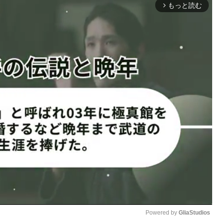
ヴィガ
またも外国人ファイターに敗北し
もっと読む
arrow_forward_ios
てしまった
E戦士の剛腕に崩れる瞬間
ます
ィガ雄志
#ローウェン・タイナネス
)
June 1, 2026
Powered by 
GliaStudios