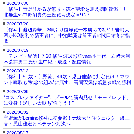
■
2026/07/30
ファイター。
【修斗】青野ひかるが無敗・徳本望愛を迎え初防衛戦！川
北晏生vs中野剛貴の王座戦も決定＝9.27
試合は、中島のミドルキックをフーシュンがキ
■
2026/07/20
ャッチしテイクダウン。しかし中島は下から三角
【修斗】渡辺彩華、2年ぶり復帰戦一本勝ちで初V！岩﨑大
河がKO勝利で新王者に、中池武寛は前王者の関口祐冬に惜
をセットし、そのまま上になりパウンド。そのま
敗
ま三角を極め、秒殺勝利した。
■
2026/07/19
中島はこれで7勝全てをフィニッシュ勝利とし
【テレビ・配信】7.20 修斗 渡辺彩華vs高本千代、岩﨑大河
vs荒井勇二ほか 生中継・放送・配信情報
た。
■
2026/07/13
【修斗】51歳・宇野薫、44歳・児山佳宏に判定負け！マウ
ント奪取も“執念の組み”に屈す、高岡宏気は緊急参戦で勝利
■
2026/07/09
“コスプレファイター”、プールで筋肉見せ「モードレッド」
に変身！逞しい太腿も”強そう！”
下からセットし…
上になり殴る！
秒殺一本勝ちした
■
2026/06/02
宇野薫がLemino修斗に初参戦！元環太平洋ウェルター級王
者・児山佳宏とベテラン対決へ
【動画】中島陸が”秒殺”一本勝ちの瞬間！
■
2026/05/17