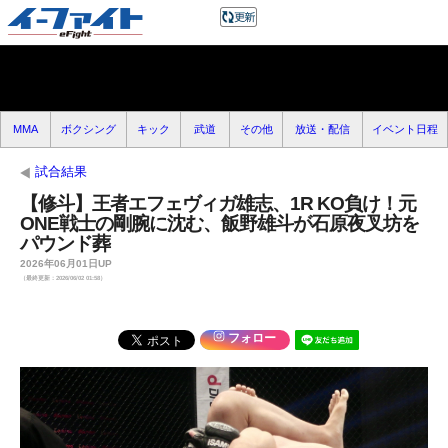
MMA
ボクシング
キック
武道
その他
放送・配信
イベント日程
試合結果
【修斗】王者エフェヴィガ雄志、1R KO負け！元
ONE戦士の剛腕に沈む、飯野雄斗が石原夜叉坊を
パウンド葬
2026年06月01日UP
（最終更新：2026/06/02 01:58）
フォロー