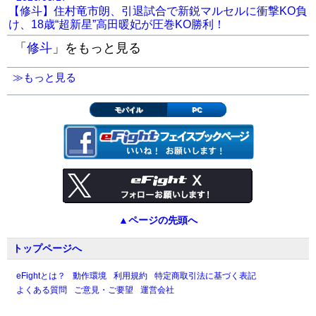
【修斗】住村竜市朗、引退試合で新鋭マルセルに衝撃KO負
/／
#Lemino修斗
Vol.6
#レミノ
で無料生配信中
け、18歳“超新星”高田暖妃が圧巻KO勝利！
\＼
「
修斗
」をもっと見る
さきほど行われた第6試合を
≫もっと見る
Lemino公式YouTubeで公開中！
モバイル
PC
>>
https://t.co/A1wdeaxIEt
本日の試合は追っかけ再生でもご覧いただけま
す
>>
https://t.co/LOwuWcMvKY
#中島陸
#リン・フ
ーシュン
pic.twitter.com/qiAWRAaTvW
▲ページの先頭へ
— Lemino｜レミノ (@Lemino_official)
June 1,
トップページへ
2026
eFightとは？
動作環境
利用規約
特定商取引法に基づく表記
よくある質問
ご意見・ご要望
運営会社
須藤が外ヒールで一本勝ち