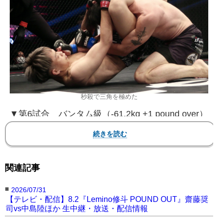
秒殺で三角を極めた
▼第6試合 バンタム級（-61.2kg +1 pound over）
5分3R
〇中島陸（総合格闘技ゴンズジム/同級世界10位）
一本 1R 54秒 ※トライアングルチョーク
関連記事
●リン・フーシュン（i Fighting）
■
2026/07/31
中島は18歳、25年の同級新人王で6勝1分と無敗
【テレビ・配信】8.2『Lemino修斗 POUND OUT』齋藤奨
司vs中島陸ほか 生中継・放送・配信情報
街道を進む。対するフューシュンは台湾の3勝2敗