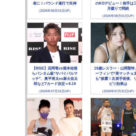
者に！パウンド連打で失神
のKOデビュー！相手は
月蹴りで悶絶
（2026年08月01日UP）
（2026年08月01日UP）
【RISE】花岡竜vs堀本祐惺
19歳レスラー・山岡聖怜
らバンタム級“サバイバルマ
ーフィンで“美マッチョ
ッチ”、奥平将太vs麻火佑太
も”披露！左肩手術後、
郎など7カード決定＝9.19
ビリ効果は
（2026年07月31日UP）
（2026年07月31日UP）