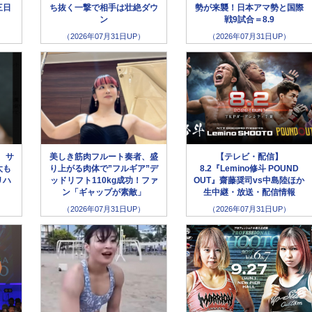
三日
ち抜く一撃で相手は壮絶ダウ
勢が来襲！日本アマ勢と国際
ン
戦9試合＝8.9
（2026年07月31日UP）
（2026年07月31日UP）
、サ
美しき筋肉フルート奏者、盛
【テレビ・配信】
太も
り上がる肉体で”フルギア”デ
8.2『Lemino修斗 POUND
リハ
ッドリフト110kg成功！ファ
OUT』齋藤奨司vs中島陸ほか
ン「ギャップが素敵」
生中継・放送・配信情報
（2026年07月31日UP）
（2026年07月31日UP）