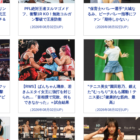
リン
PFL絶対王者ヌルマゴメド
”保育士×バレー選手”大城な
元王
フ、衝撃1R KO！無敗コルガ
るみ、ビーチバレー指導にフ
チ＆
ン撃破で王座防衛
ァン「期待しかない」
（2026年08月02日UP）
（2026年08月02日UP）
フッ
【RWS】ぱんちゃん璃奈、若
”テニス美女”園田彩乃、鍛え
撃
きムエタイ女王に強打を封じ
た”むっちり”太もも躍動！テ
アピ
られ…「首相撲で完敗、何も
ニス姿に｢健康的な筋肉、最
できなかった」＝試合結果
高｣
（2026年08月02日UP）
（2026年08月02日UP）