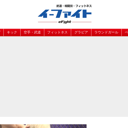
グ
キック
空手・武道
フィットネス
グラビア
ラウンドガール