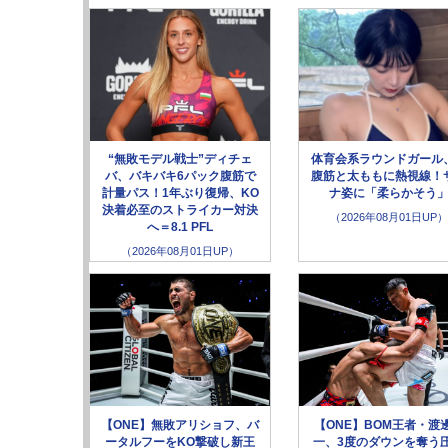
“無敗モデル戦士”ディチェ
体育会系ラウンドガール
バ、バキバキ6パック腹筋で
腹筋と太ももに熱視線！
計量パス！1年ぶり復帰、KO
ナ姿に「柔らかそう
決着必至のストライカー対決
（2026年08月01日UP）
へ＝8.1 PFL
（2026年08月01日UP）
【ONE】無敗アリショフ、バ
【ONE】BOM王者・渡
ータルフーをKO撃破し新王
一、3度のダウンを奪う