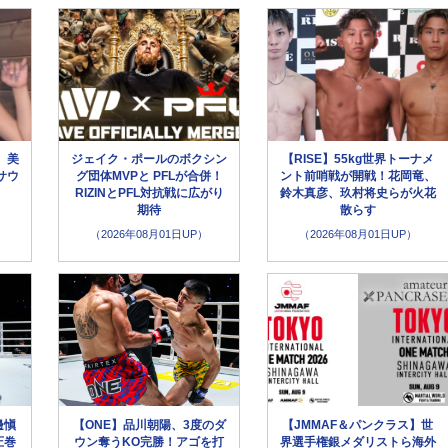
、美
ジェイク・ポールのボクシン
【RISE】55kg世界トーナメ
サウ
グ団体MVPと PFLが合併！
ント前哨戦が開戦！花岡竜、
」
RIZINとPFL対抗戦に広がり
鈴木真彦、玖村将史らが火花
期待
散らす
（2026年08月01日UP）
（2026年08月01日UP）
邊愼
【ONE】品川朝陽、3度のダ
【JMMAF＆パンクラス】世
圧巻
ウン奪うKO完勝！アゴを打
界選手権銀メダリストら海外