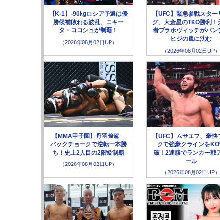
【K-1】-90kgロシア予選は優
【UFC】緊急参戦スター
勝候補敗れる波乱、ニキー
グ、大金星のTKO勝利！
タ・ココシュが制覇！
者ブラホヴィッチがパン
ヒジの嵐に沈む
（2026年08月02日UP）
（2026年08月02日UP）
【MMA甲子園】丹羽煌駕、
【UFC】ムサエフ、豪快
バックチョークで逆転一本勝
クで強豪クラインをKO
ち！史上2人目の2階級制覇
破！2連勝でランカー戦
ール
（2026年08月02日UP）
（2026年08月02日UP）