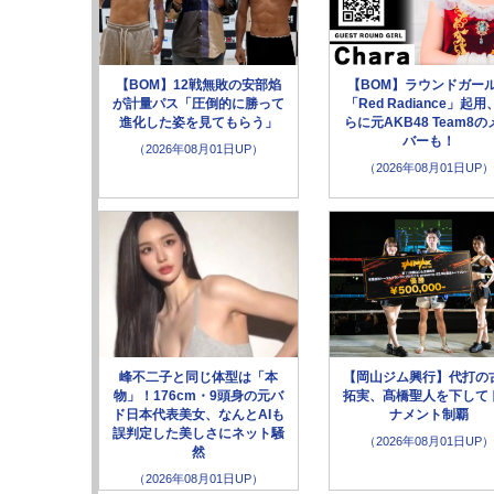
【BOM】12戦無敗の安部焰
【BOM】ラウンドガー
が計量パス「圧倒的に勝って
「Red Radiance」起用
進化した姿を見てもらう」
らに元AKB48 Team8の
バーも！
（2026年08月01日UP）
（2026年08月01日UP）
峰不二子と同じ体型は「本
【岡山ジム興行】代打の
物」！176cm・9頭身の元バ
拓実、髙橋聖人を下して
ド日本代表美女、なんとAIも
ナメント制覇
誤判定した美しさにネット騒
（2026年08月01日UP）
然
（2026年08月01日UP）