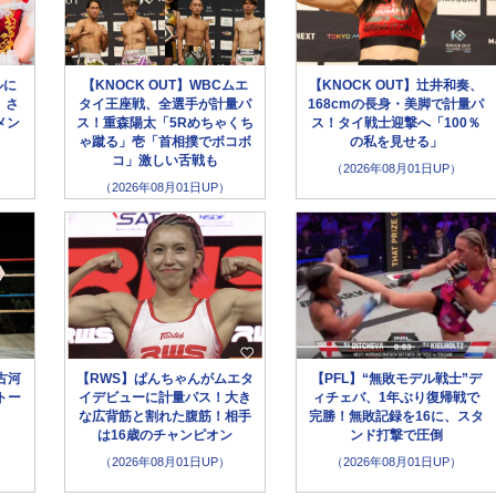
ルに
【KNOCK OUT】WBCムエ
【KNOCK OUT】辻井和奏、
、さ
タイ王座戦、全選手が計量パ
168cmの長身・美脚で計量パ
メン
ス！重森陽太「5Rめちゃくち
ス！タイ戦士迎撃へ「100％
ゃ蹴る」壱「首相撲でボコボ
の私を見せる」
コ」激しい舌戦も
（2026年08月01日UP）
（2026年08月01日UP）
古河
【RWS】ぱんちゃんがムエタ
【PFL】“無敗モデル戦士”デ
トー
イデビューに計量パス！大き
ィチェバ、1年ぶり復帰戦で
な広背筋と割れた腹筋！相手
完勝！無敗記録を16に、スタ
は16歳のチャンピオン
ンド打撃で圧倒
（2026年08月01日UP）
（2026年08月01日UP）