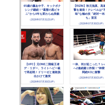
65歳の藤あや子、キックボク
【RIZIN】秋元強真、高
シング継続！“還暦の黒ビキ
撃を連発！クレベルは“
ニ”から4年も変わらぬ美貌
味”な極め技「絶対一本
ち」宣言
（2026年07月31日UP）
（2026年07月30日UP）
【UFC】元ONE二階級王者
一体、何が起こった？ レ
デ・リダー、ライトヘビー級
へ2連続蹴り炸裂！“神業
で再起戦！ドリーゼと連敗脱
悶絶KOに衝撃
出かけて激突
（2026年07月30日UP）
（2026年07月30日UP）