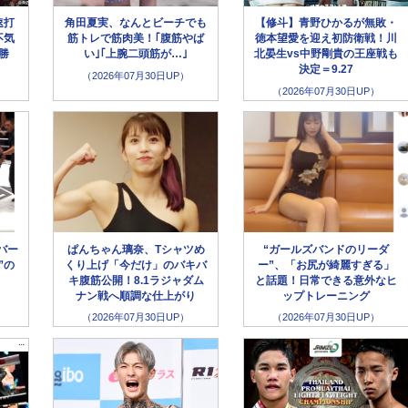
速打
角田夏実、なんとビーチでも
【修斗】青野ひかるが無敗・
不気
筋トレで筋肉美！｢腹筋やば
徳本望愛を迎え初防衛戦！川
勝
い｣｢上腕二頭筋が…｣
北晏生vs中野剛貴の王座戦も
決定＝9.27
（2026年07月30日UP）
（2026年07月30日UP）
バー
ぱんちゃん璃奈、Tシャツめ
“ガールズバンドのリーダ
”の
くり上げ「今だけ」のバキバ
ー”、「お尻が綺麗すぎる」
キ腹筋公開！8.1ラジャダム
と話題！日常できる意外なヒ
ナン戦へ順調な仕上がり
ップトレーニング
（2026年07月30日UP）
（2026年07月30日UP）