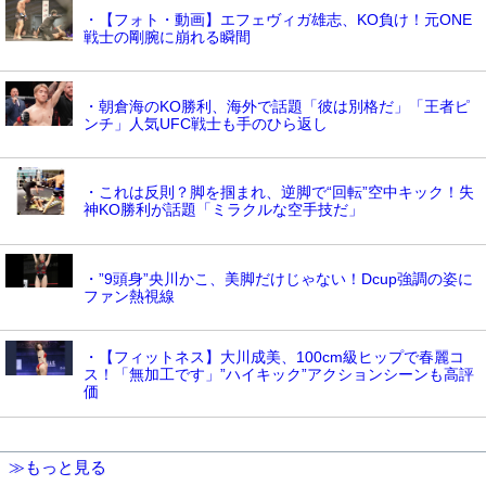
・【フォト・動画】エフェヴィガ雄志、KO負け！元ONE
戦士の剛腕に崩れる瞬間
・朝倉海のKO勝利、海外で話題「彼は別格だ」「王者ピ
ンチ」人気UFC戦士も手のひら返し
・これは反則？脚を掴まれ、逆脚で“回転”空中キック！失
神KO勝利が話題「ミラクルな空手技だ」
・”9頭身”央川かこ、美脚だけじゃない！Dcup強調の姿に
ファン熱視線
・【フィットネス】大川成美、100cm級ヒップで春麗コ
ス！「無加工です」”ハイキック”アクションシーンも高評
価
≫もっと見る