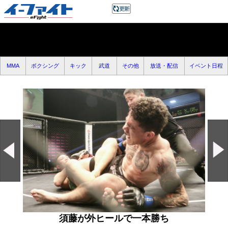
MMA
ボクシング
キック
武道
その他
放送・配信
イベント日程
須藤が外ヒールで一本勝ち