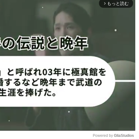
もっと読む
arrow_forward_ios
キャリア8戦無敗（7勝1分）で、こちらも勝利試合は全て
に合わせてダイリドコがワン
フリッチがダウンすると、ダイ
を見て、レフェリーが試合を
叫び。完璧な勝利で3度目の防
のフィニッシュ映像に「これは
ングの戦い」など驚きの声が並
ダイリドコは193cmのマッスル怪物
＠pavel_dailidkoより
ナ
Powered by 
GliaStudios