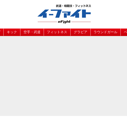
グ
キック
空手・武道
フィットネス
グラビア
ラウンドガール