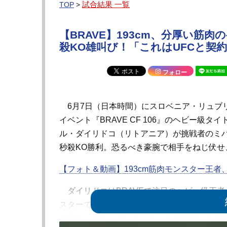
試合結果 一覧
TOP
>
【BRAVE】193cm、分厚い
殺KO雄叫び！「これはUFCと契
フォロー
6月7日（日本時間）にスロベニア・リュブ
イベント『BRAVE CF 106』のヘビー級
ル・ダイリドコ（リトアニア）が挑戦者のミ
秒殺KO勝利。恐るべき豪腕で相手をねじ伏せ
【フォト＆動画】193cm筋肉モンスター王者
ダイリドコはBRAVEで注目のヘビー級王者。
スターで、24年9月の『BRAVE CF 88』で
の防衛に成功している。キャリア11勝は全てK