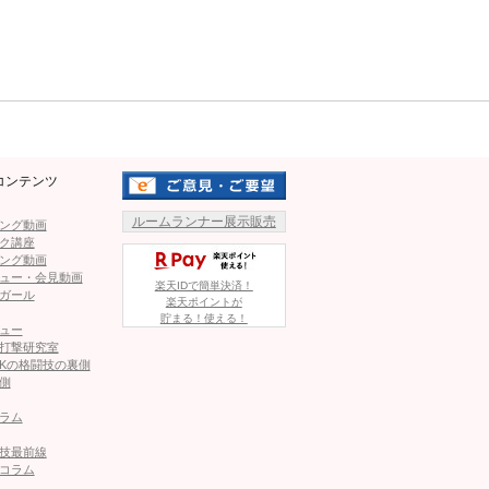
Mute
モンスター王者、怒涛の鉄槌連打で秒殺
KO！
1
2
コンテンツ
ルームランナー展示販売
ング動画
ページへ
次のページへ ≫
ク講座
ング動画
ュー・会見動画
楽天IDで簡単決済！
ガール
楽天ポイントが
貯まる！使える！
ュー
打撃研究室
Kの格闘技の裏側
側
モンスター王者、怒涛の鉄槌連打で秒殺KO！
ラム
技最前線
相手は場外でうつ伏せに…ボクシング世界戦で前代未聞「こ
コラム