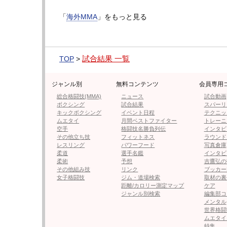
○
パヴェル・ダイリドコ（リトアニア／王者）
「
海外MMA
」をもっと見る
KO 1R1
分
20
秒 ※鉄槌連打
●
ミハ・フリッチ（スロベニア／挑戦者）
試合結果 一覧
▶︎次ページは【フォト＆動画】193cm筋肉
TOP
>
ジャンル別
無料コンテンツ
会員専用
総合格闘技(MMA)
ニュース
試合動画
ボクシング
試合結果
スパーリ
≪ 前の
キックボクシング
イベント日程
テクニッ
ムエタイ
月間ベストファイター
トレーニ
空手
格闘技名勝負列伝
インタビ
フォロー
その他立ち技
フィットネス
ラウンド
レスリング
パワーフード
写真倉庫
●編集部オススメ
柔道
選手名鑑
インタビ
柔術
予想
吉鷹弘の
その他組み技
リンク
ブッカー
女子格闘技
ジム・道場検索
取材の裏
・【フォト＆動画】193cm筋肉
距離/カロリー測定マップ
ケア
ジャンル別検索
編集部コ
メンタル
世界格闘
・王者がリング外に投げ飛ばす！
ムエタイ
んなの見たことがない」と炎上
特集