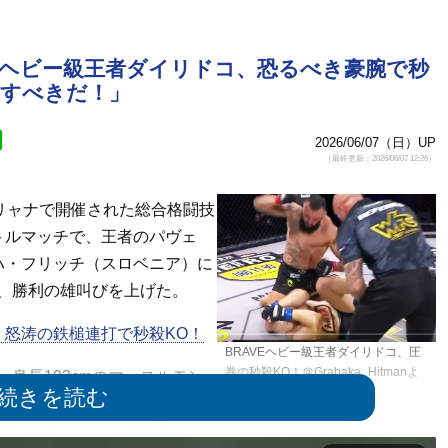
筋肉のヘビー級王者ダイリドコ、恐るべき豪腕で秒
約すべきだ！」
2026/06/07（日）UP
（最終更新：2026/06/07 12:26）
リャナで開催された総合格闘技
タイトルマッチで、王者のパヴェ
ハ・フリッチ（スロベニア）に
、勝利の雄叫びを上げた。
、怒涛の鉄槌連打で秒殺
KO！
BRAVEヘビー級王者ダイリドコ、圧
巻の秒殺KO！＠Grabaka_Hitmanよ
身長193cmのマッスルモン
り
初代BRAVEヘビー級王者に。2度
Oによるもので 、7連勝中だ。