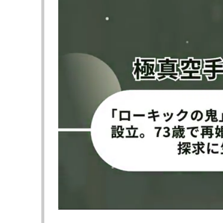
対するフリッチはKSW参戦経験を持つ強豪。
KOフィニッシュしている。
試合は1R開始すぐ、フリッチの左インロー
ツー。伸びる強烈な右がクリーンヒットし、
リドコが怒涛の鉄槌連打！
両手で顔を隠しながら何もできないフリッチ
止めた。ダイリドコはケージに登り勝利の雄
衛に成功した。
1R1分20秒、わずか80秒の秒殺KO劇。こ
UFCと契約すべきだ」「完勝だ」「まさにキ
んだ。
『
BRAVE CF 106
』
6
月
7
日（日本時間）スロベニア・リュブリャ
▼
ヘビー級タイトルマッチ