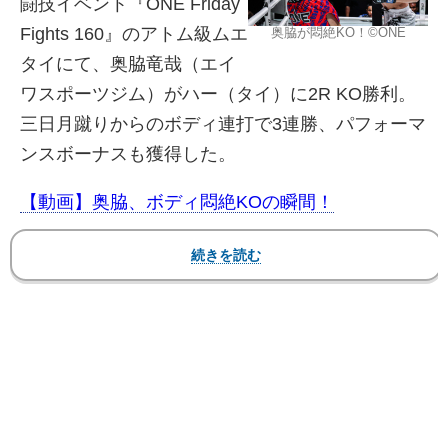
闘技イベント『ONE Friday
Fights 160』のアトム級ムエ
奥脇が悶絶KO！©️ONE
タイにて、奥脇竜哉（エイ
ワスポーツジム）がハー（タイ）に2R KO勝利。
三日月蹴りからのボディ連打で3連勝、パフォーマ
ンスボーナスも獲得した。
【動画】奥脇、ボディ悶絶KOの瞬間！