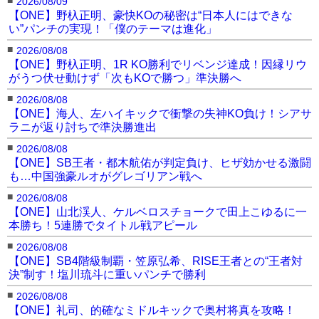
2026/08/09
【ONE】野杁正明、豪快KOの秘密は“日本人にはできな
い”パンチの実現！「僕のテーマは進化」
■
2026/08/08
【ONE】野杁正明、1R KO勝利でリベンジ達成！因縁リウ
がうつ伏せ動けず「次もKOで勝つ」準決勝へ
■
2026/08/08
【ONE】海人、左ハイキックで衝撃の失神KO負け！シアサ
ラニが返り討ちで準決勝進出
■
2026/08/08
【ONE】SB王者・都木航佑が判定負け、ヒザ効かせる激闘
も…中国強豪ルオがグレゴリアン戦へ
■
2026/08/08
【ONE】山北渓人、ケルベロスチョークで田上こゆるに一
本勝ち！5連勝でタイトル戦アピール
■
2026/08/08
【ONE】SB4階級制覇・笠原弘希、RISE王者との“王者対
決”制す！塩川琉斗に重いパンチで勝利
■
2026/08/08
【ONE】礼司、的確なミドルキックで奥村将真を攻略！