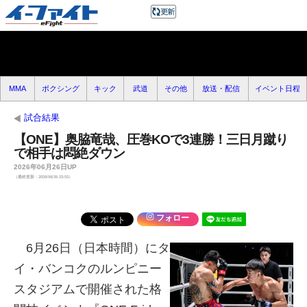
MMA
ボクシング
キック
武道
その他
放送・配信
イベント日程
試合結果
【ONE】奥脇竜哉、圧巻KOで3連勝！三日月蹴り
で相手は悶絶ダウン
2026年06月26日UP
（最終更新：2026/06/26 23:53）
フォロー
6月26日（日本時間）にタ
イ・バンコクのルンピニー
スタジアムで開催された格