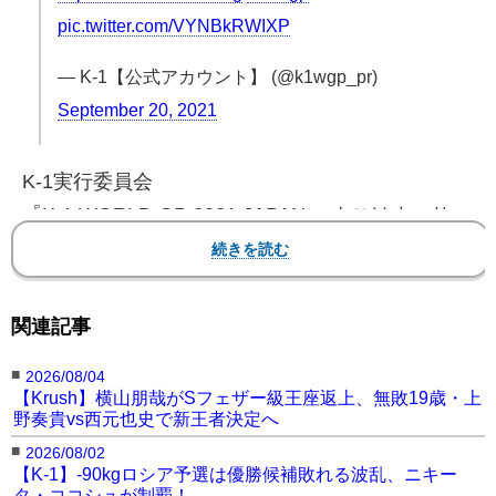
pic.twitter.com/VYNBkRWIXP
— K-1【公式アカウント】 (@k1wgp_pr)
September 20, 2021
K-1実行委員会
『K-1 WORLD GP 2021 JAPAN ～よこはまつり
～』
2021年9月20日（月・祝）神奈川・横浜アリーナ
関連記事
▼第7試合/スーパーファイト/K-1スーパー・バンタ
ム級/3分3R・延長1R
■
2026/08/04
【Krush】横山朋哉がSフェザー級王座返上、無敗19歳・上
〇金子晃大 （日本/K-1ジム三軒茶屋シルバーウル
野奏貴vs西元也史で新王者決定へ
フ）
■
2026/08/02
KO 1R 2分35秒 ※右飛びヒザ蹴り
【K-1】-90kgロシア予選は優勝候補敗れる波乱、ニキー
タ・ココシュが制覇！