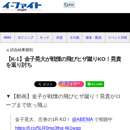
MMA
ボクシング
キック
武道
その他
放送・配信
イベント日程
試合結果個別
【K-1】金子晃大が戦慄の飛びヒザ蹴りKO！晃貴
を返り討ち
フォロー
▼【動画】金子が戦慄の飛びヒザ蹴り！晃貴がロ
ープまで吹っ飛ぶ
金子晃大、圧巻の1R KO！
@ABEMA
で視聴中
https://t.co/5LR0mo3fng
#k1wgp