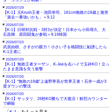
●晃貴（日本/K-1 GYM SAGAMI-ONO KREST）
■
2026/07/29
【K-1】元Krush王者・池田幸司、181cm無敗の18歳と激突
◀︎前ページにもどる[記事と写真：金子晃大が戦慄
「過去一番強いかも」＝9.12
の飛びヒザ蹴りKO！]
■
2026/07/26
【K-1】日韓対抗戦・3対3が決定！日本から小田尋久、大
石昌輝、原田闘鬼が参戦＝9.19韓国
■
2026/07/23
武居由樹、さすがの眼力！小さい子を格闘技に勧誘したら
K-1王者に
■
2026/07/20
【K-1】無敗王者ターザン、K-Jeeを右ハイで玉砕KO！立っ
たまま意識を失う衝撃
■
2026/07/20
【K-1】“無敗の19歳”上遠野寧吾が世界王者！石井一成が3
度ダウンの撃沈
■
2026/07/20
【K-1】サッタリ、26秒KO勝ちで大復活！鮮烈カウンター
で瞬殺
「
K-1
」をもっと見る