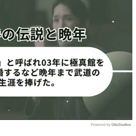
ス/同級4位、初代J-GIRLSスーパーフライ級王者）
に1ダウン有り）
イ級王者）
Powered by 
GliaStudios
ARIとの試合中に右膝前十字靭
今回が1年8ヶ月ぶり復帰戦と