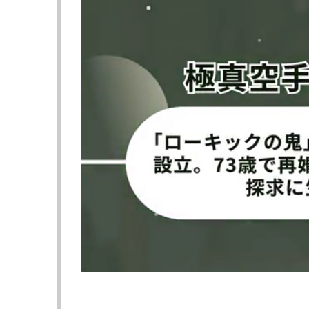
Meltyが右ハイキックでダウン奪う
RISEクリエーション
『RISE168』
2023年5月28日（日）東京・後楽園ホール
▼第4試合 フライ級（-52kg） 3分3R延長1R
●YAYAウィラサクレック（WSRフェアテック
判定 0-2 ※28-29×2、28-28（1R,YAYA
〇Melty輝（team AKATSUKI/DBS女子フラ
YAYAウィラサクレックは、21年9月のAK
帯損傷を負い、その治療のため長期戦線離脱。