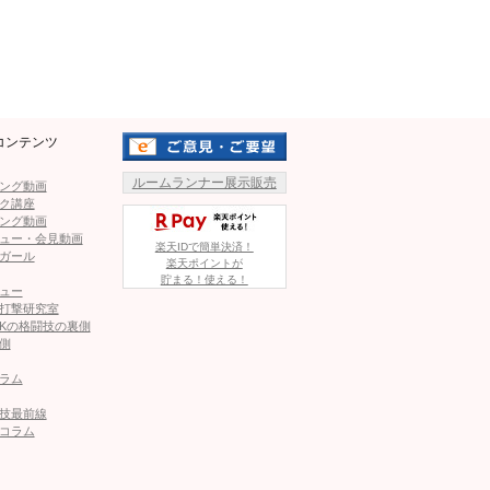
Mute
ンを奪う姿とスポブラ計量写真
』や『月曜から夜更かし』に出
コンテンツ
として話題となった。今回が
格上のYAYA（左）と打ち合うMelty
ルームランナー展示販売
ング動画
ク講座
ング動画
クで応戦するMeltyは、フックのフェイントから豪快な右ハ
ュー・会見動画
楽天IDで簡単決済！
ガール
ウン。
楽天ポイントが
貯まる！使える！
ててゆく。
ュー
打撃研究室
Kの格闘技の裏側
続き、前に出て右を入れる
側
離を作って左右フック。
ラム
Meltyを支持。下馬評をひ
技最前線
コラム
うに咆哮し続けた。
キックでダウンを奪う姿とスポ