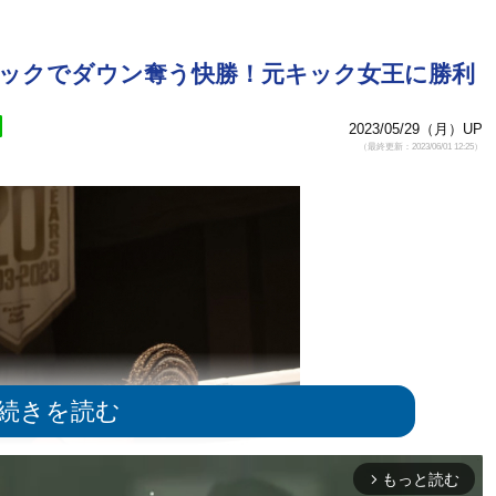
キックでダウン奪う快勝！元キック女王に勝利
2023/05/29（月）UP
（最終更新：2023/06/01 12:25）
もっと読む
arrow_forward_ios