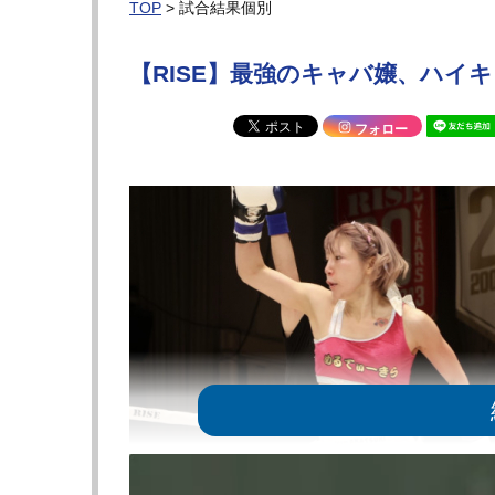
TOP
> 試合結果個別
【RISE】最強のキャバ嬢、ハイ
フォロー