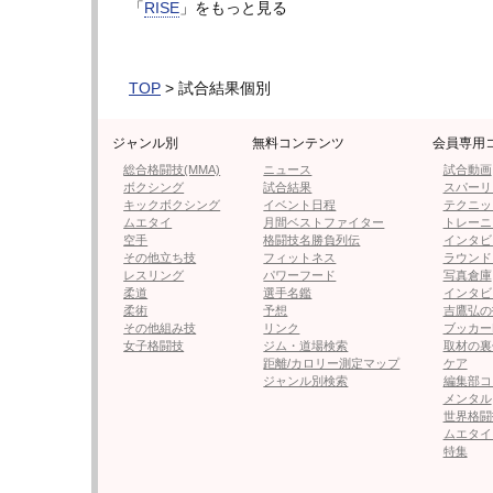
「
RISE
」をもっと見る
なる。
【フォト】“最強キャバ嬢”ハイキックでダウ
TOP
> 試合結果個別
対するMelty輝は『ザ・ノンフィクション
ジャンル別
無料コンテンツ
会員専用
演、フェフ姉さんに2戦2勝の“最強キャバ嬢”
総合格闘技(MMA)
ニュース
試合動画
RISE初参戦となる。
ボクシング
試合結果
スパーリ
キックボクシング
イベント日程
テクニッ
ムエタイ
月間ベストファイター
トレーニ
1R、YAYAがワンツーで前に出る。左右フッ
空手
格闘技名勝負列伝
インタビ
その他立ち技
フィットネス
ラウンド
イキック！YAYAの側頭部を捉え、YAYAがダ
レスリング
パワーフード
写真倉庫
すぐに立ち上がったYAYAは、またも右を当
柔道
選手名鑑
インタビ
柔術
予想
吉鷹弘の
その他組み技
リンク
ブッカー
2、3Rは、ほぼノンストップの打ち合いが
女子格闘技
ジム・道場検索
取材の裏
距離/カロリー測定マップ
ケア
YAYAがやや有利だが、Meltyも前蹴りで距
ジャンル別検索
編集部コ
メンタル
判定は1者がドローだが、2者がダウンを奪った
世界格闘
ムエタイ
っくり返したMeltyは、喜びを爆発させるよ
特集
▶︎次ページは【フォト】“最強キャバ嬢”ハイ