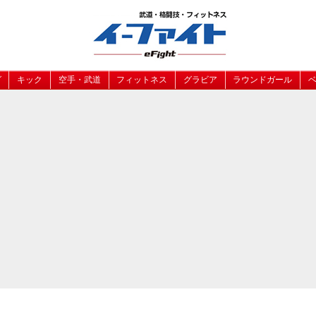
グ
キック
空手・武道
フィットネス
グラビア
ラウンドガール