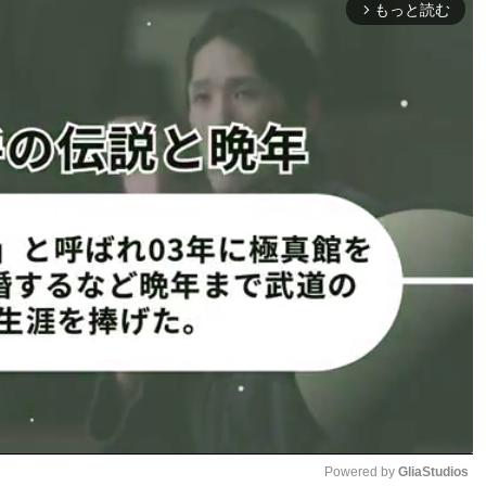
もっと読む
arrow_forward_ios
REATION
会）
目と、6勝4敗ながらオープン
Powered by 
GliaStudios