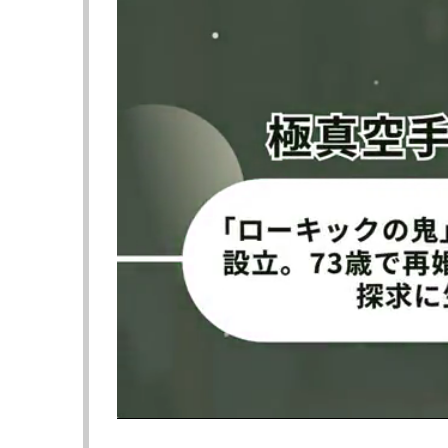
夏目竜雅がローキックでNovoの脚にダメージを与えた©︎RISE C
FIGHT CLUB実行委員会
『FIGHT CLUB』（YA-MANプロデュース大
2023
年
11
月
19
日（日）会場：非公開
▼第1試合 57kg 3分3R
●Novo（TARGET SHIBUYA）
KO 1R1分51秒
〇夏目竜雅（TRY HARD GYM）
元高校球児でプロデビュー以来3戦全勝の夏