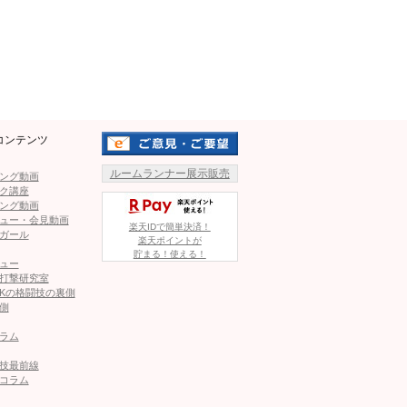
oの一戦。
Mute
ovoを担架送りに
を蹴っていく。近距離で打ち
さらにロープ際で
Novo
の左ア
ローキックを蹴る夏目©︎RISE
る。
Novo
はヒザも出し詰めて
コンテンツ
CREATION
ルームランナー展示販売
ング動画
な仕草。それでも詰めていく
ク講座
ング動画
Novo
が崩れ落ちるようにダウ
ュー・会見動画
楽天IDで簡単決済！
ガール
が入っておらずレフリーがスト
楽天ポイントが
貯まる！使える！
ュー
O
勝利。無敗記録を
4
に伸ばし
打撃研究室
Kの格闘技の裏側
側
勝利した夏目©︎RISE CREATION
ックでKO！
Novoを担架送りに
ラム
技最前線
コラム