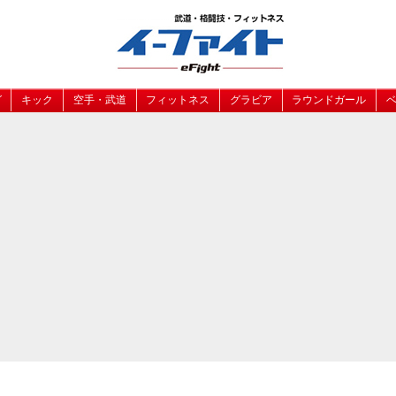
グ
キック
空手・武道
フィットネス
グラビア
ラウンドガール