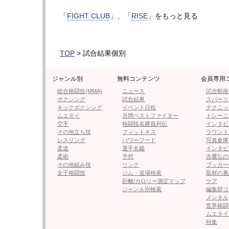
フィンガーグローブマッチでは3戦全勝のNov
「
FIGHT CLUB
」、「
RISE
」をもっと見る
【フォト＆動画】夏目、ローキックでKO！
N
1R
、いきなりワンツーは
Novo
、夏目はロー
TOP
> 試合結果個別
合いになると
Novo
のパンチが何発も当たる。
ッパーがヒット。夏目のヒザがガクンと落ち
ジャンル別
無料コンテンツ
会員専用
行くが、夏目はそこへ右のカーフキック。
総合格闘技(MMA)
ニュース
試合動画
ボクシング
試合結果
スパーリ
これが効いたか
Novo
は左足を引きずるよう
キックボクシング
イベント日程
テクニッ
ムエタイ
月間ベストファイター
トレーニ
Novo
だが夏目がさらに右のカーフを蹴ると、
空手
格闘技名勝負列伝
インタビ
その他立ち技
フィットネス
ラウンド
ン。何とか立とうとするも、もはや左足に力
レスリング
パワーフード
写真倉庫
柔道
選手名鑑
インタビ
ップし、夏目が
Novo
の脚を破壊しての逆転
K
柔術
予想
吉鷹弘の
た。
その他組み技
リンク
ブッカー
女子格闘技
ジム・道場検索
取材の裏
距離/カロリー測定マップ
ケア
▶︎次ページは【フォト＆動画】夏目、ローキ
ジャンル別検索
編集部コ
メンタル
※全試合結果はこちら
世界格闘
ムエタイ
特集