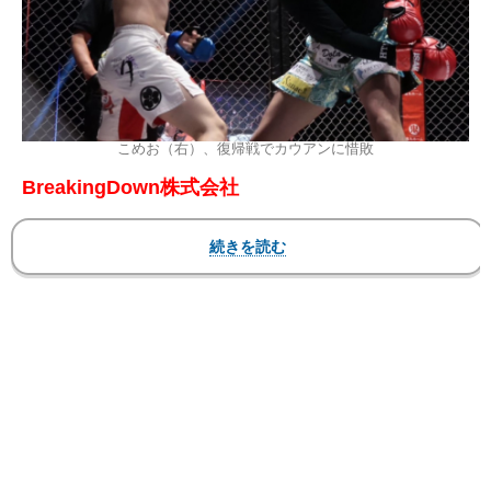
こめお（右）、復帰戦でカウアンに惜敗
BreakingDown株式会社
『BreakingDown12』
2024
年
6
月
2
日（日）東京・アリーナ立川立飛
▼第6試合 ライト級ワンマッチ キックルール
70kg以下
●
こめお
延長判定1-4
○
カウアン・オカモト
【フォト】こめおが全力パンチ、カウアンも反