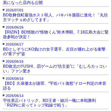
黒になった店内も公開
■
2026/07/01
BD歌舞伎町最強ホスト咲人、バキバキ腹筋に進化！「丸坊
主マッチョめざしてます」
■
2026/06/26
【RIZIN】BD惜敗の“怪物くん”鈴木博昭、7.18広島大会に緊
急参戦が決定！
■
2026/06/17
BDとしぞうにKO負けの女子選手、左目が腫れ上がる衝撃
の“青アザ”姿
■
2026/06/16
BD敗北のYUSHI、罰ゲームの“坊主姿”に「むしろカッコい
い」ファン驚き
■
2026/06/16
【BD】久保優太が謝罪、“宇佐パト激怒”ドロー判定の本音
語る
■
2026/06/14
宇佐美正パトリック、BD王者・細川一颯に本戦勝利
「RIZINに戻ってトップ戦線で戦う」