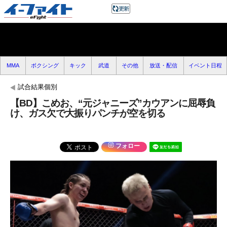
MMA
ボクシング
キック
武道
その他
放送・配信
イベント日程
試合結果個別
【BD】こめお、“元ジャニーズ”カウアンに屈辱負
け、ガス欠で大振りパンチが空を切る
フォロー