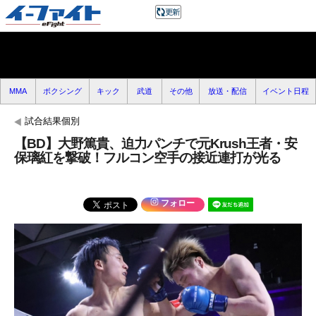
MMA
ボクシング
キック
武道
その他
放送・配信
イベント日程
試合結果個別
【BD】大野篤貴、迫力パンチで元Krush王者・安
保璃紅を撃破！フルコン空手の接近連打が光る
フォロー