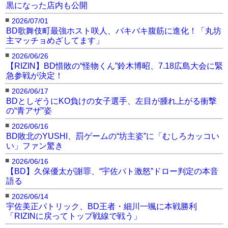
黒になった店内も公開
■
2026/07/01
BD歌舞伎町最強ホスト咲人、バキバキ腹筋に進化！「丸坊
主マッチョめざしてます」
■
2026/06/26
【RIZIN】BD惜敗の“怪物くん”鈴木博昭、7.18広島大会に緊
急参戦が決定！
■
2026/06/17
BDとしぞうにKO負けの女子選手、左目が腫れ上がる衝撃
の“青アザ”姿
■
2026/06/16
BD敗北のYUSHI、罰ゲームの“坊主姿”に「むしろカッコい
い」ファン驚き
■
2026/06/16
【BD】久保優太が謝罪、“宇佐パト激怒”ドロー判定の本音
語る
■
2026/06/14
宇佐美正パトリック、BD王者・細川一颯に本戦勝利
「RIZINに戻ってトップ戦線で戦う」