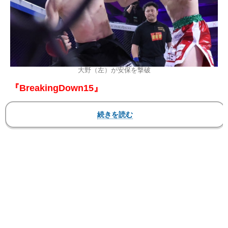
大野（左）が安保を撃破
『BreakingDown15』
2025年3月2日（日）プリズムホール（東京ドーム
シティ内）
▼第12試合 バンタム級（61kg以下）
〇大野篤貴
延長3-2
●安保璃紅