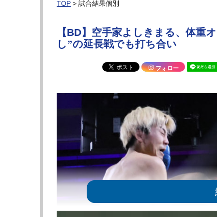
TOP
> 試合結果個別
【BD】空手家よしきまる、体重オー
し”の延長戦でも打ち合い
フォロー