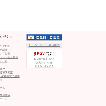
BDでは5戦4勝。強烈なあび
Mute
で活躍し、Krushのタイトル
P☆KICKの-65kg級王者と
参戦したと言う。
コンテンツ
Uが勝利した場合には、この試
飛び蹴りするよしきまる
gをクリアしたため試合は行われる。
ルームランナー展示販売
ング動画
ク講座
の強烈左右フック。よしきま
ング動画
ュー・会見動画
楽天IDで簡単決済！
ス。
ガール
楽天ポイントが
ードあるパンチ連打が止まら
貯まる！使える！
ュー
ETSUは崩れず。
打撃研究室
Kの格闘技の裏側
側
ラム
は無し。そして本来TETSU
TETSUがよしきまるの首にキック
を受け入れ、行うことに。
技最前線
コラム
さらにワンツーを入れたが、TETSUもヒザ。更にTETSU