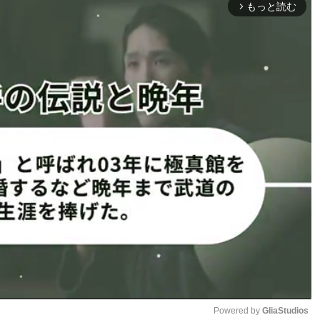
もっと読む
arrow_forward_ios
ドームシティ内）
Powered by 
GliaStudios