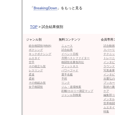
よしきまるはフルコンタクト空手で活躍し、
「
BreakingDown
」をもっと見る
せ蹴りを得意とする。
対するTETSUは、野田蒼の兄。K-1グループ
に挑戦したことも。昨年12月にはKO勝利でDEE
TOP
> 試合結果個別
なっている。今回、K-1には違約金を払って
ジャンル別
無料コンテンツ
会員専用
前日計量ではTETSUがオーバーし、TETS
総合格闘技(MMA)
ニュース
試合動画
合はノーコンテストとなる。当日計量で65k
ボクシング
試合結果
スパーリ
キックボクシング
イベント日程
テクニッ
試合では、TETSUはいきなり飛びヒザから
ムエタイ
月間ベストファイター
トレーニ
空手
格闘技名勝負列伝
インタビ
るは得意のハイキックもTETSUはディフェン
その他立ち技
フィットネス
ラウンド
レスリング
パワーフード
写真倉庫
更にTETSUは鋭いインステップから、スピ
柔道
選手名鑑
インタビ
ない。よしきまるは右、胴回しも入れるが、T
柔術
予想
吉鷹弘の
その他組み技
リンク
ブッカー
女子格闘技
ジム・道場検索
取材の裏
ジャッジは5者ドローに。
距離/カロリー測定マップ
ケア
ジャンル別検索
編集部コ
この結果、TETSUが体重超過のため、延長戦
メンタル
が敗戦となるが、ここでよしきまるが延長戦
世界格闘
ムエタイ
特集
延長は、よしきまるが前に押し込んではヒザ、