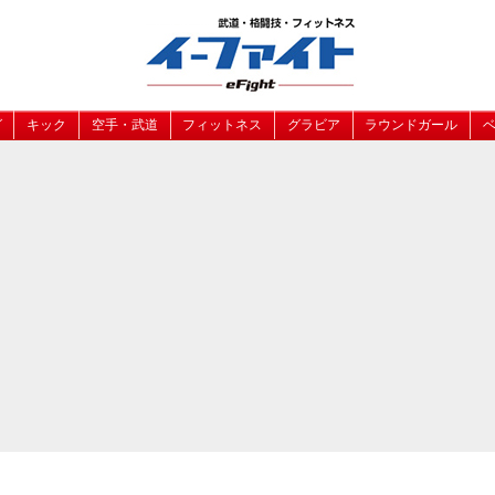
グ
キック
空手・武道
フィットネス
グラビア
ラウンドガール