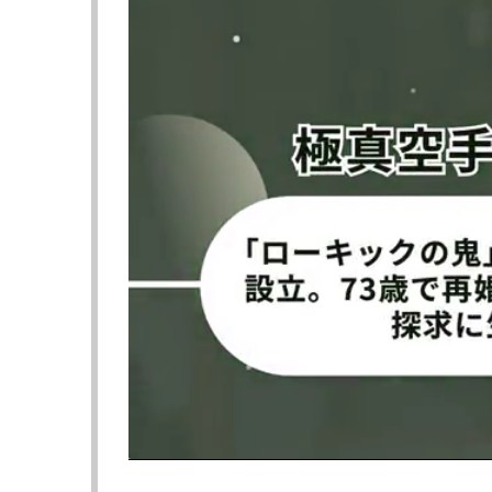
キックを蹴り込む、よしきまる（右）
『BreakingDown15』
2025年3月2日（日）プリズムホール（東京
▼第9試合 バンタム級（61kg以下）
〇よしきまる
延長勝利
●TETSU