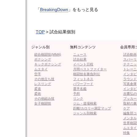
KO 2R ※右フック
「
BreakingDown
」をもっと見る
●ウルシマン（DEEP代表）
【フォト】よーでぃーの左右フック連打が炸
TOP
> 試合結果個別
よーでぃーは、全国100人の喧嘩自慢を集め
で第2位の実績を誇る。今年1月大会では、RI
ジャンル別
無料コンテンツ
会員専用
者・伊澤星花の弟・風我に判定勝ちを収めた
総合格闘技(MMA)
ニュース
試合動画
ボクシング
試合結果
スパーリ
キックボクシング
イベント日程
テクニッ
対するウルシマンは、漆間將生（うるしま・
ムエタイ
月間ベストファイター
トレーニ
DREAMERSを経てパンクラスやDEEPでキ
空手
格闘技名勝負列伝
インタビ
その他立ち技
フィットネス
ラウンド
『DEEPサマーフェスティバル2024 inお
レスリング
パワーフード
写真倉庫
柔道
選手名鑑
インタビ
打でTKO勝利し、MMA6勝6敗の戦績を残し
柔術
予想
吉鷹弘の
その他組み技
リンク
ブッカー
女子格闘技
ジム・道場検索
取材の裏
1R、よーでぃーは左右に動きながら、一気
距離/カロリー測定マップ
ケア
は、右フックをヒットさせる。終盤、よーで
ジャンル別検索
編集部コ
メンタル
ダウン寸前まで追い込んだ。
世界格闘
ムエタイ
特集
2R、よーでぃーがバックブローで先制、ケ