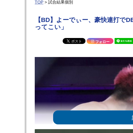
TOP
> 試合結果個別
【BD】よーでぃー、豪快連打でDE
ってこい」
フォロー