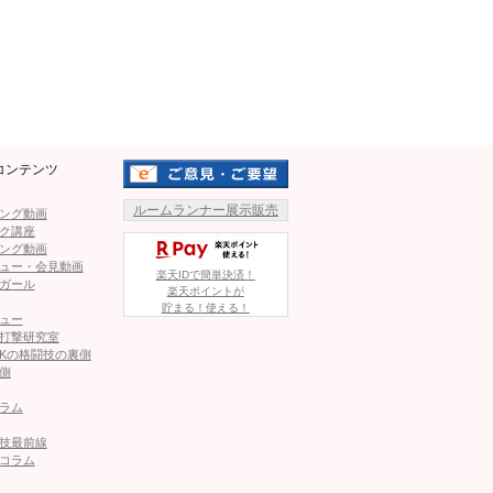
Mute
裂！ダウンの瞬間も
た1000万円契約トーナメント
ZIN女子スーパーアトム級王
コンテンツ
。
ルームランナー展示販売
ング動画
ク講座
しょうい）の本名時代に格闘
ング動画
ャリアを積み、昨年8月の
ュー・会見動画
楽天IDで簡単決済！
ガール
楽天ポイントが
台場』では朝比奈龍希からパンチ連
貯まる！使える！
近距離で打ち合う両者
ュー
ている。
打撃研究室
Kの格闘技の裏側
側
に飛び込んでの左右フック。徐々に距離を詰めるよーでぃー
ぃーが強烈な右ストレートをクリーンヒット、ウルシマンを
ラム
技最前線
コラム
ージ中央を取るウルシマンは