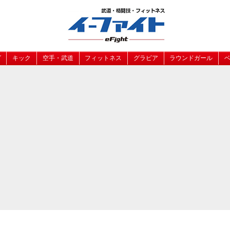
グ
キック
空手・武道
フィットネス
グラビア
ラウンドガール