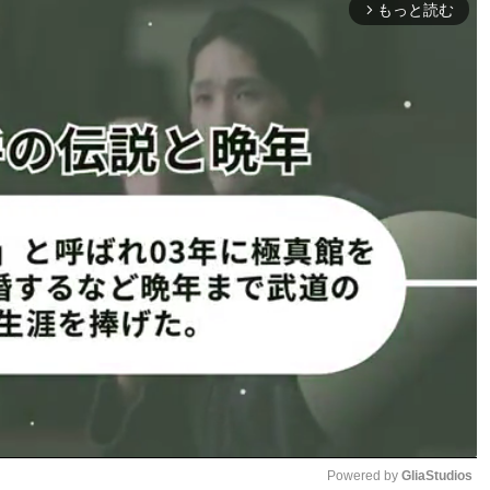
もっと読む
arrow_forward_ios
ドームシティ内）
Powered by 
GliaStudios