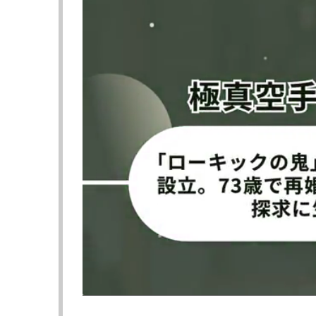
キックを蹴り込む、よーでぃー
『BreakingDown15』
2025年3月2日（日）プリズムホール（東京
▼第17試合 フェザー級（64kg以下）
〇よーでぃー（BD代表）