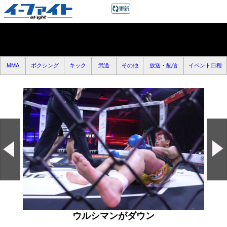
MMA
ボクシング
キック
武道
その他
放送・配信
イベント日程
ウルシマンがダウン