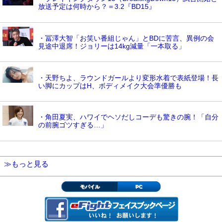
放送予定は何時から？＝3.2『BD15』
・冨澤大智「お笑い番組じゃん」とBDに苦言、異例の会
見途中退席！ジョリーは14kg減量「一本取る」
・天野ちよ、ラウンドガールより変形水着で表紙登場！長
い脚にカップはH、ボディメイク大会準優勝も
・角田夏実、ハワイでヘソだしコーデも驚きの腕！「自分
の前腕ゴツすぎる…」
≫もっと見る
モバイル
PC