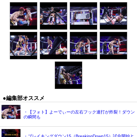
●編集部オススメ
・【フォト】よーでぃーの左右フック連打が炸裂！ダウン
の瞬間も
・ブレイキングダウン15（BreakingDown15）試合開始と