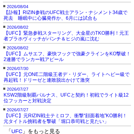
■
2026/08/04
【訃報】RIZIN参戦のUFC戦士アラン・ナシメント34歳で
死去 睡眠中に心臓発作か、6月には試合も
■
2026/08/02
【UFC】緊急参戦スターリング、大金星のTKO勝利！元王
者ブラホヴィッチがパンチ＆ヒジの嵐に沈む
■
2026/08/02
【UFC】ムサエフ、豪快フックで強豪クラインをKO撃破！
2連勝でランカー戦アピール
■
2026/07/30
【UFC】元ONE二階級王者デ・リダー、ライトヘビー級で
再起戦！ドリーゼと連敗脱出かけて激突
■
2026/07/27
KSW2階級制覇パルナス、UFCと契約！初戦でライト級12
位フッカーと対戦決定
■
2026/07/27
【UFC】元RIZIN戦士テミロフ、衝撃“顔面着地”KO勝利！
元タイトル挑戦者を撃破「堀口恭司戦と見たい」
「
UFC
」をもっと見る