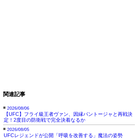
ダー・ヴォルカノフスキーにKO勝利を収めてフェ
ザー級新王者に。同年10月にはマックス・ホロウ
ェイを同じくKOで下し、初防衛に成功した。キャ
リア16戦全勝、14フィニッシュ（6KO・8一本）
と無双状態。ライト級に転向し、今年2月にフェザ
ー級王座を返上した。
関連記事
■
2026/08/06
【UFC】フライ級王者ヴァン、因縁パントージャと再戦決
定！2度目の防衛戦で完全決着なるか
■
2026/08/05
UFCレジェンドが公開「呼吸を改善する」魔法の姿勢