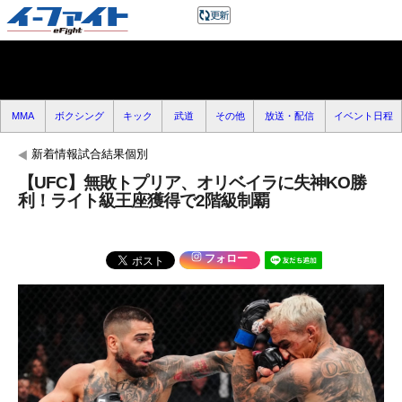
MMA
ボクシング
キック
武道
その他
放送・配信
イベント日程
新着情報試合結果個別
【UFC】無敗トプリア、オリベイラに失神KO勝
利！ライト級王座獲得で2階級制覇
フォロー