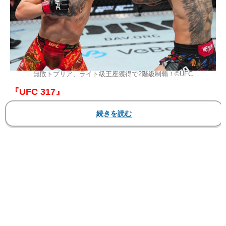
無敗トプリア、ライト級王座獲得で2階級制覇！©️UFC
『UFC 317』
2025
年
6
月
29
日（日本時間）米国・ラスベガス
T-
Mobile
アリーナ
▼ライト王座決定戦
○イリア・トプリア（ジョージア）
KO 1R2分27秒 ※右フック→左フック
●チャールズ・オリベイラ（ブラジル）
※トプリアがライト級新王者に
トプリアは昨年2月の『UFC298』でアレクサン