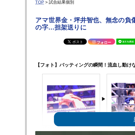
TOP
> 試合結果個別
アマ世界金・坪井智也、無念の負
の字…担架送りに
フォロー
【フォト】バッティングの瞬間！流血し動け
バッティングの瞬間！
気づかう坪井