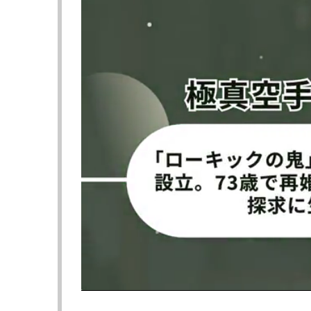
1Rからバッティングの危険性はあ
った
坪井が負傷ドローの記事に戻る
≪ 前の
フォロー