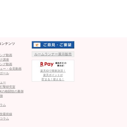
Mute
！流血し動けないゲバラ
エストラーダ｜ボクシング 全試合結果を速報します（2026年4
コンテンツ
ルームランナー展示販売
ング動画
ク講座
ング動画
エストラーダ ほか 生中継、放送、配信情報＝4.11
ュー・会見動画
楽天IDで簡単決済！
ガール
楽天ポイントが
貯まる！使える！
ュー
っかりだな」新キービジュアルに賛否「顔が違う」「野性味
打撃研究室
Kの格闘技の裏側
側
ラム
エタイ会場で圧巻の美腹筋！黒のミニウェア姿に熱視線
技最前線
コラム