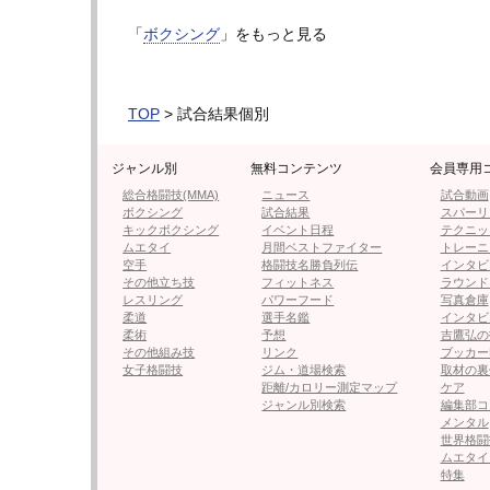
●編集部オススメ
「
ボクシング
」をもっと見る
・【フォト】バッティングの瞬間
TOP
> 試合結果個別
・【結果・速報】那須川天心 vs 
ジャンル別
無料コンテンツ
会員専用
月11日）
総合格闘技(MMA)
ニュース
試合動画
ボクシング
試合結果
スパーリ
キックボクシング
イベント日程
テクニッ
ムエタイ
月間ベストファイター
トレーニ
・【テレビ・配信】那須川天心 vs 
空手
格闘技名勝負列伝
インタビ
その他立ち技
フィットネス
ラウンド
レスリング
パワーフード
写真倉庫
柔道
選手名鑑
インタビ
・井上尚弥が困惑「みんな文句ば
柔術
予想
吉鷹弘の
その他組み技
リンク
ブッカー
ありすぎ」
女子格闘技
ジム・道場検索
取材の裏
距離/カロリー測定マップ
ケア
ジャンル別検索
編集部コ
・元銀行員の”戦隊”ヒロイン、ム
メンタル
世界格闘
ムエタイ
特集