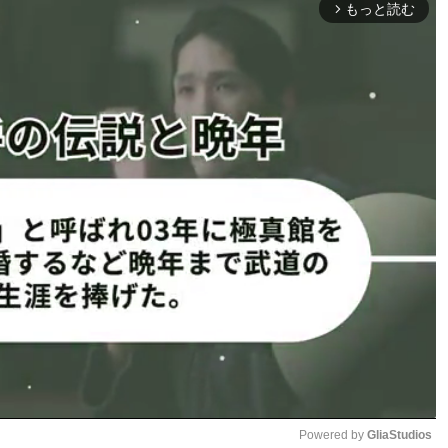
もっと読む
arrow_forward_ios
1
2
ページへ
次のページへ ≫
Powered by 
GliaStudios