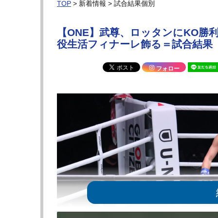
TOP
> 新着情報 > 試合結果個別
【ONE】武尊、ロッタンにKO勝
役生活フィナーレ飾る＝試合結果
フォロー