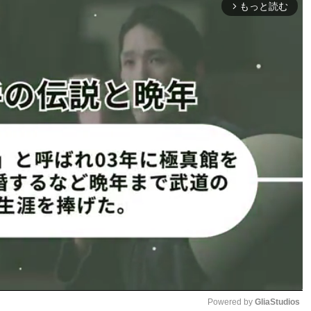
もっと読む
arrow_forward_ios
ナ
グ 暫定世界王者決定戦
non Gym/元フライ級 ムエタイ 世界王者）
ク宙も
秒でKO負けを喫した武尊（45勝27KO5敗）が、この試合を
ONEでも再起TKO勝ちを経て最後のリングに上がる。
Powered by 
GliaStudios