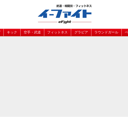
グ
キック
空手・武道
フィットネス
グラビア
ラウンドガール