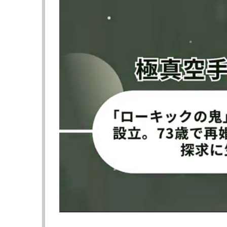
ロッタンからダウンを奪った武尊
『ONE SAMURAI 1』
2026年4月29日（水・祝）東京・有明アリー
▼メインイベント フライ級 キックボクシン
●ロッタン・ジットムアンノン（タイ/Jitmuang
KO 5R 2分22秒 ※左フック
〇武尊（日本/Team Vasileus）
【フォト】4度ダウンで壮絶KO！勝利のバッ
昨年3月の初戦でロッタンの左フックに1R80
最後に現役を引退。K-1三階級制覇を達成し、