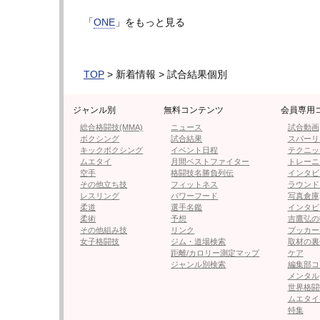
ロッタンは今大会直前まで契約問題で騒動と
「
ONE
」をもっと見る
実施へ。ONEムエタイ世界フライ級王者とし
対王者に、武尊が前回の雪辱を果たして現役
TOP
> 新着情報 > 試合結果個別
試合は1R、武尊が圧力をかけ、ロッタンの
い。ロッタンもローで応戦しつつ突如の左フ
ジャンル別
無料コンテンツ
会員専用
フ連打が決まり、ゴングが鳴ると両者ニヤリ
総合格闘技(MMA)
ニュース
試合動画
ボクシング
試合結果
スパーリ
2R、ロッタンが踏み込んでは左から右の鋭
キックボクシング
イベント日程
テクニッ
ムエタイ
月間ベストファイター
トレーニ
ダウンがカウントされ、ロッタンは“違う”と
空手
格闘技名勝負列伝
インタビ
その他立ち技
フィットネス
ラウンド
激しい打ち合いが再開されると、武尊の右が
レスリング
パワーフード
写真倉庫
武尊が笑いながらロッタンに襲い掛かる。武
柔道
選手名鑑
インタビ
柔術
予想
吉鷹弘の
グが鳴る。
その他組み技
リンク
ブッカー
女子格闘技
ジム・道場検索
取材の裏
距離/カロリー測定マップ
ケア
3R、ロッタンが左の前蹴り、ミドルでペー
ジャンル別検索
編集部コ
める。武尊は笑いながら打たせると、またも
メンタル
世界格闘
ムエタイ
4R、武尊は終始笑顔でガード越しにロッタ
特集