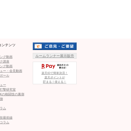
なったが、武尊戦は予定通り
て5度の防衛に成功してきた絶
Mute
を締めくくれるか。
前足へのイン、アウトロー狙
ックを狙う。終盤は武尊のカー
コンテンツ
ど突き合いが展開された
と笑い合う。
ルームランナー展示販売
ング動画
いフック！武尊が応じ、連打の中ロッタンが後方に倒れる！
ク講座
ング動画
言わんばかりに手を振る。
ュー・会見動画
楽天IDで簡単決済！
ガール
ヒットし、またもロッタンがダウン！
楽天ポイントが
貯まる！使える！
尊の左が入り、ロッタンはコーナーに釘付け、ここでゴン
ュー
打撃研究室
Kの格闘技の裏側
側
スを戻そうとする。今度はロッタンが前蹴りからの連打で攻
ラム
ど突き合いに。
技最前線
コラム
ンのパンチを受ける。ロッタ