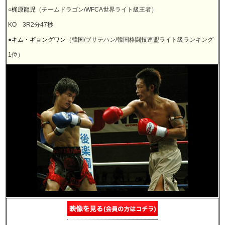
○
梶原龍児
（チームドラゴン/WFCA世界ライト級王者）
KO 3R2分47秒
●
キム・ギョングワン
（韓国/ブサテハン/韓国格闘技連盟ライト級ランキング
1位）