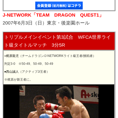
J-NETWORK「TEAM DRAGON QUEST1」
2007年6月3日（日）東京・後楽園ホール
トリプルメインイベント第3試合 WFCA世界ライ
ト級タイトルマッチ 3分5R
○梶原龍児
（チームドラゴン/J-NETWORKライト級王者/挑戦者）
判定3-0 ※50-49、50-49、50-49
●西山誠人
（アクティブJ/王者）
※梶原が新王者に。