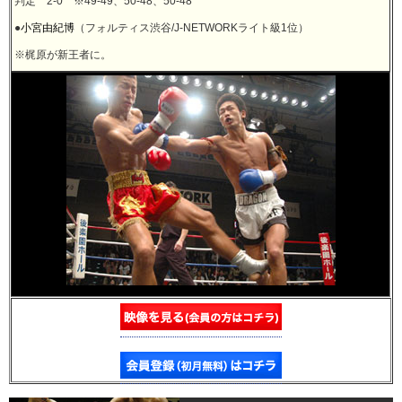
判定 2-0 ※49-49、50-48、50-48
●
小宮由紀博
（フォルティス渋谷/J-NETWORKライト級1位）
※梶原が新王者に。