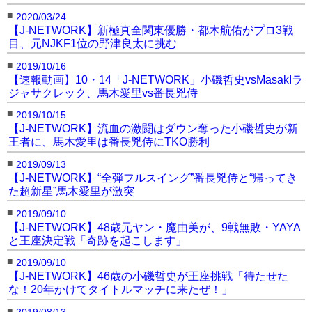
■
2020/03/24
【J-NETWORK】新極真全関東優勝・都木航佑がプロ3戦
目、元NJKF1位の野津良太に挑む
■
2019/10/16
【速報動画】10・14「J-NETWORK」小磯哲史vsMasakIラ
ジャサクレック、馬木愛里vs番長兇侍
■
2019/10/15
【J-NETWORK】流血の激闘はダウン奪った小磯哲史が新
王者に、馬木愛里は番長兇侍にTKO勝利
■
2019/09/13
【J-NETWORK】“全弾フルスイング”番長兇侍と“帰ってき
た超新星”馬木愛里が激突
■
2019/09/10
【J-NETWORK】48歳元ヤン・魔由美が、9戦無敗・YAYA
と王座決定戦「奇跡を起こします」
■
2019/09/10
【J-NETWORK】46歳の小磯哲史が王座挑戦「待たせた
な！20年かけてタイトルマッチに来たぜ！」
■