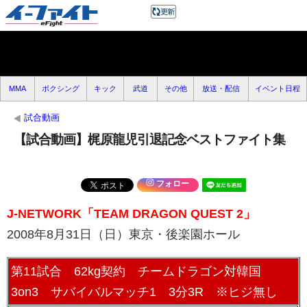
MMA
ボクシング
キック
武道
その他
放送・配信
イベント日程
試合動画
【試合動画】梶原龍児引退記念ベストファイト集
フォロー
J-NETWORK「TEAM DRAGON QUEST 2」
2008年8月31日（日）東京・後楽園ホール
第11試合 62kg契約 チームドラゴン対韓国
3on3 サバイバルマッチ1 3分3R ※ヒジ無し