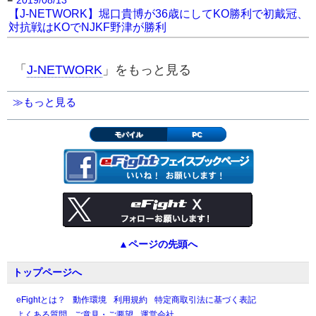
2019/08/13
【J-NETWORK】堀口貴博が36歳にしてKO勝利で初戴冠、
対抗戦はKOでNJKF野津が勝利
「
J-NETWORK
」をもっと見る
≫もっと見る
モバイル
PC
▲ページの先頭へ
トップページへ
eFightとは？
動作環境
利用規約
特定商取引法に基づく表記
よくある質問
ご意見・ご要望
運営会社