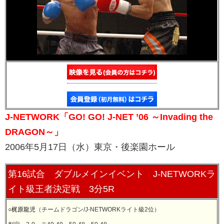
J-NETWORK「GO! GO! J-NET ’06 ～Invading the
DRAGON～」
2006年5月17日（水）東京・後楽園ホール
第16試合 ダブルメインイベント J-NETWORKラ
イト級王者決定戦 3分5R
○
梶原龍児
（チームドラゴン/J-NETWORKライト級2位）