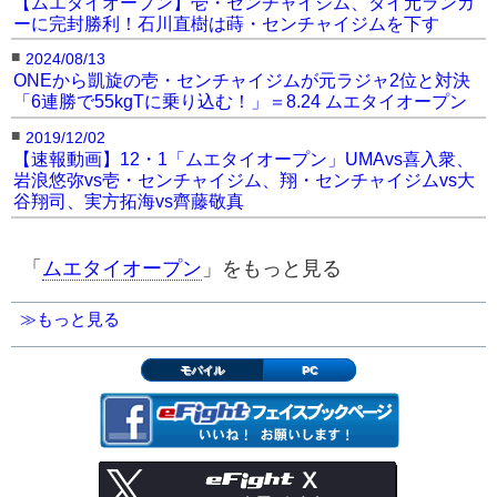
【ムエタイオープン】壱・センチャイジム、タイ元ランカ
ーに完封勝利！石川直樹は蒔・センチャイジムを下す
■
2024/08/13
ONEから凱旋の壱・センチャイジムが元ラジャ2位と対決
「6連勝で55kgTに乗り込む！」＝8.24 ムエタイオープン
■
2019/12/02
【速報動画】12・1「ムエタイオープン」UMAvs喜入衆、
岩浪悠弥vs壱・センチャイジム、翔・センチャイジムvs大
谷翔司、実方拓海vs齊藤敬真
「
ムエタイオープン
」をもっと見る
≫もっと見る
モバイル
PC