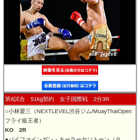
第8試合 51kg契約 女子国際戦 2分3R
○小林愛三（NEXTLEVEL渋谷ジム/MuayThaiOpen
フライ級王者）
KO 2R
●バイファインガン・キーラーヤソトーン（タ