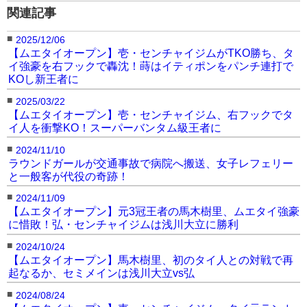
関連記事
■
2025/12/06
【ムエタイオープン】壱・センチャイジムがTKO勝ち、タ
イ強豪を右フックで轟沈！蒔はイティポンをパンチ連打で
KOし新王者に
■
2025/03/22
【ムエタイオープン】壱・センチャイジム、右フックでタ
イ人を衝撃KO！スーパーバンタム級王者に
■
2024/11/10
ラウンドガールが交通事故で病院へ搬送、女子レフェリー
と一般客が代役の奇跡！
■
2024/11/09
【ムエタイオープン】元3冠王者の馬木樹里、ムエタイ強豪
に惜敗！弘・センチャイジムは浅川大立に勝利
■
2024/10/24
【ムエタイオープン】馬木樹里、初のタイ人との対戦で再
起なるか、セミメインは浅川大立vs弘
■
2024/08/24