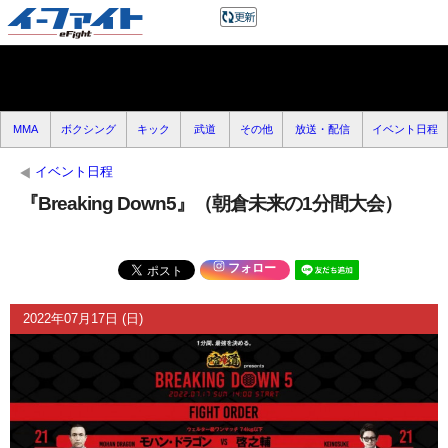
MMA
ボクシング
キック
武道
その他
放送・配信
イベント日程
イベント日程
『Breaking Down5』（朝倉未来の1分間大会）
フォロー
2022年07月17日 (日)