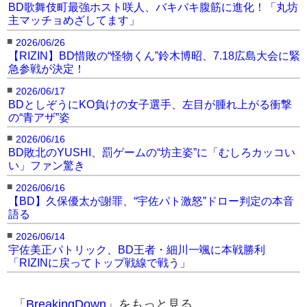
BD歌舞伎町最強ホスト咲人、バキバキ腹筋に進化！「丸坊
主マッチョめざしてます」
■
2026/06/26
【RIZIN】BD惜敗の“怪物くん”鈴木博昭、7.18広島大会に緊
急参戦が決定！
■
2026/06/17
BDとしぞうにKO負けの女子選手、左目が腫れ上がる衝撃
の“青アザ”姿
■
2026/06/16
BD敗北のYUSHI、罰ゲームの“坊主姿”に「むしろカッコい
い」ファン驚き
■
2026/06/16
【BD】久保優太が謝罪、“宇佐パト激怒”ドロー判定の本音
語る
■
2026/06/14
宇佐美正パトリック、BD王者・細川一颯に本戦勝利
「RIZINに戻ってトップ戦線で戦う」
「
BreakingDown
」をもっと見る