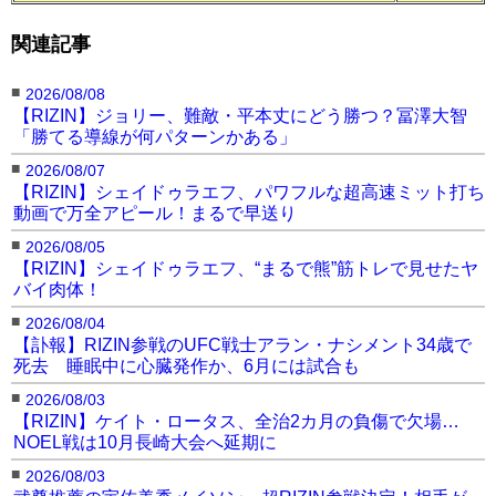
関連記事
■
2026/08/08
【RIZIN】ジョリー、難敵・平本丈にどう勝つ？冨澤大智
「勝てる導線が何パターンかある」
■
2026/08/07
【RIZIN】シェイドゥラエフ、パワフルな超高速ミット打ち
動画で万全アピール！まるで早送り
■
2026/08/05
【RIZIN】シェイドゥラエフ、“まるで熊”筋トレで見せたヤ
バイ肉体！
■
2026/08/04
【訃報】RIZIN参戦のUFC戦士アラン・ナシメント34歳で
死去 睡眠中に心臓発作か、6月には試合も
■
2026/08/03
【RIZIN】ケイト・ロータス、全治2カ月の負傷で欠場…
NOEL戦は10月長崎大会へ延期に
■
2026/08/03