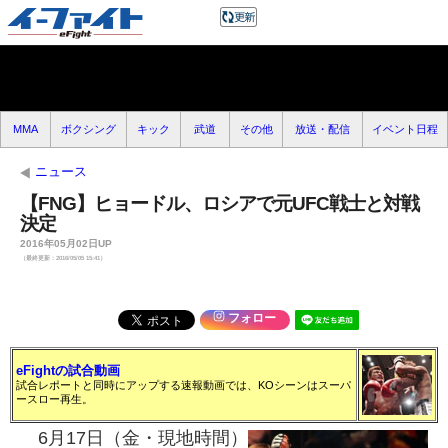
MMA
ボクシング
キック
武道
その他
放送・配信
イベント日程
ニュース
【FNG】ヒョードル、ロシアで元UFC戦士と対戦
決定
2016年05月02日UP
（最終更新：2016/05/05 15:41）
フォロー
eFightの試合動画
試合レポートと同時にアップする速報動画では、KOシーンはスーパ
ースロー再生。
6月17日（金・現地時間）