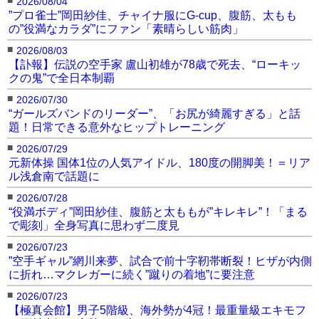
2026/08/04
”プロ雀士”岡田紗佳、チャイナ服にG-cup、腹筋、太もも
の”役満なカラダ”にファン「素晴らしい筋肉」
■
2026/08/03
【訃報】伝説の空手家 盧山初雄が78歳で死去、“ローキッ
クの鬼”で全日本制覇
■
2026/07/30
“ガールズバンドのリーダー”、「お尻が綺麗すぎる」と話
題！日常できる意外なヒップトレーニング
■
2026/07/29
元新体操 国体1位の人気アイドル、180度の開脚美！＝リア
ル浅倉南で話題に
■
2026/07/28
“役満ボディ”岡田紗佳、腹筋と太ももが”キレキレ”！「まる
で彫刻」全身写真に思わず二度見
■
2026/07/23
”空手ギャル”網川来夢、試合で前十字靭帯断裂！ヒザが内側
に折れ…マクレガーに続く”蹴りの着地”に要注意
■
2026/07/23
【極真会館】男子5階級、海外勢が4冠！最重量級エキモフ