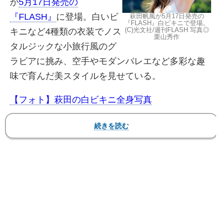
が
5月17日発売の
『FLASH』
に登場。白いビ
萩田帆風が5月17日発売の
『FLASH』白ビキニで登場。
(C)光文社/週刊FLASH 写真◎
キニなど4種類の衣装でノス
栗山秀作
タルジックな小旅行風のグ
ラビアに挑み、空手やモダンバレエなど多彩な趣
味で育んだ美スタイルを見せている。
【フォト】萩田の白ビキニ全身写真