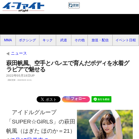
MMA
ボクシング
キック
武道
その他
放送・配信
イベント日程
ニュース
萩田帆風、空手とバレエで育んだボディを水着グ
ラビアで魅せる
2022年05月18日UP
（最終更新：2022/05/20 10:41）
フォロー
アイドルグループ
「SUPER☆GiRLS」の萩田
帆風（はぎた ほのか＝21）