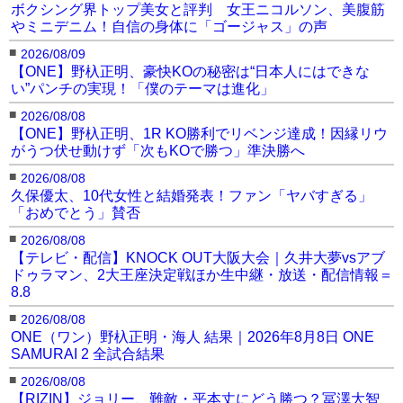
ボクシング界トップ美女と評判 女王ニコルソン、美腹筋
やミニデニム！自信の身体に「ゴージャス」の声
■
2026/08/09
【ONE】野杁正明、豪快KOの秘密は“日本人にはできな
い”パンチの実現！「僕のテーマは進化」
■
2026/08/08
【ONE】野杁正明、1R KO勝利でリベンジ達成！因縁リウ
がうつ伏せ動けず「次もKOで勝つ」準決勝へ
■
2026/08/08
久保優太、10代女性と結婚発表！ファン「ヤバすぎる」
「おめでとう」賛否
■
2026/08/08
【テレビ・配信】KNOCK OUT大阪大会｜久井大夢vsアブ
ドゥラマン、2大王座決定戦ほか生中継・放送・配信情報＝
8.8
■
2026/08/08
ONE（ワン）野杁正明・海人 結果｜2026年8月8日 ONE
SAMURAI 2 全試合結果
■
2026/08/08
【RIZIN】ジョリー、難敵・平本丈にどう勝つ？冨澤大智