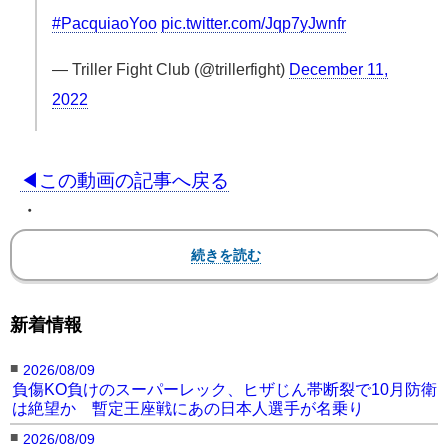
#PacquiaoYoo
pic.twitter.com/Jqp7yJwnfr
— Triller Fight Club (@trillerfight)
December 11,
2022
◀︎この動画の記事へ戻る
・
【関連フォト】
新着情報
【フォト】際どすぎる
”黒ビキニ”ラウンドガー
■
2026/08/09
ル、”グラマラス”に生中継でも注目集まる
負傷KO負けのスーパーレック、ヒザじん帯断裂で10月防衛
は絶望か 暫定王座戦にあの日本人選手が名乗り
■
2026/08/09