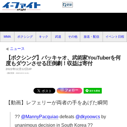
MMA
ボクシング
キック
武道
その他
放送・配信
イベント日程
ニュース
【ボクシング】パッキャオ、武術家YouTuberを何
度もダウンさせる圧倒劇！収益は寄付
2022年12月12日UP
（最終更新：2022/12/13 14:41）
フォロー
【動画】レフェリーが両者の手をあげた瞬間
??
@MannyPacquiao
defeats
@dkyoowcs
by
unanimous decision in South Korea ??