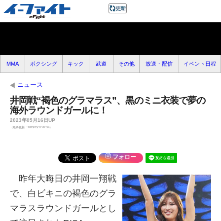
MMA
ボクシング
キック
武道
その他
放送・配信
イベント日程
ニュース
井岡戦“褐色のグラマラス”、黒のミニ衣装で夢の
海外ラウンドガールに！
2023年05月16日UP
（最終更新：2023/05/17 07:54）
フォロー
昨年大晦日の井岡一翔戦
で、白ビキニの褐色のグラ
マラスラウンドガールとし