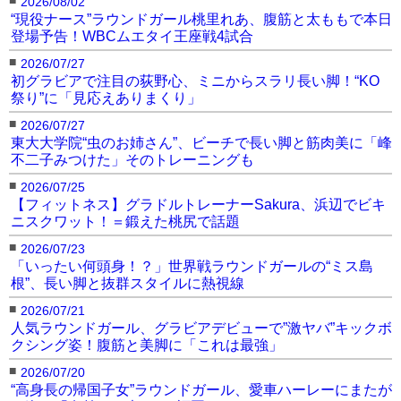
2026/08/02
“現役ナース”ラウンドガール桃里れあ、腹筋と太ももで本日
登場予告！WBCムエタイ王座戦4試合
■
2026/07/27
初グラビアで注目の荻野心、ミニからスラリ長い脚！“KO
祭り”に「見応えありまくり」
■
2026/07/27
東大大学院“虫のお姉さん”、ビーチで長い脚と筋肉美に「峰
不二子みつけた」そのトレーニングも
■
2026/07/25
【フィットネス】グラドルトレーナーSakura、浜辺でビキ
ニスクワット！＝鍛えた桃尻で話題
■
2026/07/23
「いったい何頭身！？」世界戦ラウンドガールの“ミス島
根”、長い脚と抜群スタイルに熱視線
■
2026/07/21
人気ラウンドガール、グラビアデビューで”激ヤバ”キックボ
クシング姿！腹筋と美脚に「これは最強」
■
2026/07/20
“高身長の帰国子女”ラウンドガール、愛車ハーレーにまたが