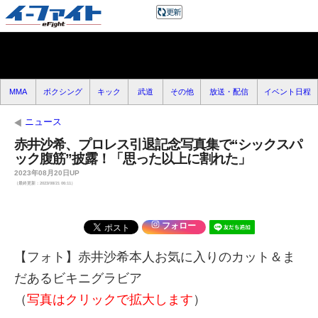
MMA
ボクシング
キック
武道
その他
放送・配信
イベント日程
ニュース
赤井沙希、プロレス引退記念写真集で“シックスパ
ック腹筋”披露！「思った以上に割れた」
2023年08月20日UP
（最終更新：2023/08/21 06:11）
フォロー
【フォト】赤井沙希本人お気に入りのカット＆ま
だあるビキニグラビア
（
写真はクリックで拡大します
）