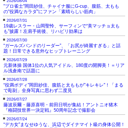
2026/08/04
”プロ雀士”岡田紗佳、チャイナ服にG-cup、腹筋、太もも
の”役満なカラダ”にファン「素晴らしい筋肉」
■
2026/07/31
19歳レスラー・山岡聖怜、サーフィンで“美マッチョ太も
も”披露！左肩手術後、リハビリ効果は
■
2026/07/30
“ガールズバンドのリーダー”、「お尻が綺麗すぎる」と話
題！日常できる意外なヒップトレーニング
■
2026/07/29
元新体操 国体1位の人気アイドル、180度の開脚美！＝リア
ル浅倉南で話題に
■
2026/07/28
“役満ボディ”岡田紗佳、腹筋と太ももが”キレキレ”！「まる
で彫刻」全身写真に思わず二度見
■
2026/07/27
藤波辰爾・藤原喜明・前田日明が集結！アントニオ猪木
『格闘技世界一決定戦』50周年記念で撮影会
■
2026/07/24
“デカ女”まなせゆうな、浜辺でダイナマイト級の身体公開！