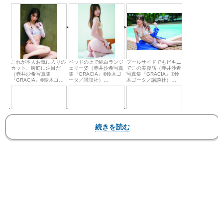
これが本人お気に入りの
ベッドの上で純白ランジ
プールサイドでもビキニ
カット、腹筋に注目だ
ェリー姿（赤井沙希写真
でこの美腹筋（赤井沙希
（赤井沙希写真集
集『GRACIA』©︎鈴木ゴ
写真集『GRACIA』©︎鈴
『GRACIA』©︎鈴木ゴー
ータ／講談社）
木ゴータ／講談社）
タ／講談社）
▶︎Amazon
▶︎Amazonページへ
▶︎Amazonページへ
ページへ
毛皮衣装を纏ったカット
表紙の写真「真正面から
写真集『GRACIA』発売
も（赤井沙希写真集
勝負」という意味で選ん
記念会見に登壇した赤井
『GRACIA』©︎鈴木ゴー
だという（赤井沙希写真
沙希、点数を付けるなら
タ／講談社）
▶︎Amazon
集『GRACIA』
「100万点」とした
ページへ
▶︎Amazonページへ
◀︎このフォトの記事へ戻る