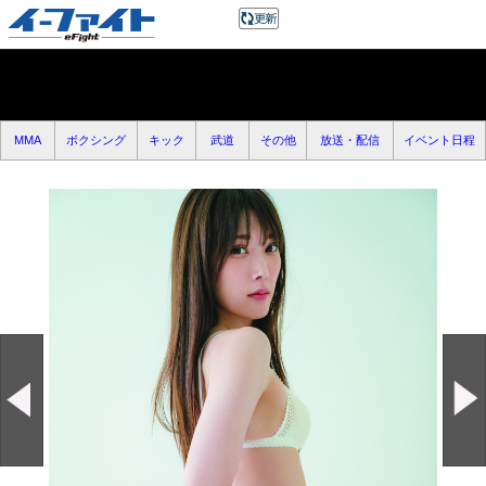
MMA
ボクシング
キック
武道
その他
放送・配信
イベント日程