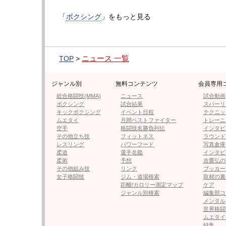
「
ボクシング
」をもっと見る
≪ 前の
ニュース 一覧
TOP
>
フォロー
●編集部オススメ
ジャンル別
無料コンテンツ
会員専用
総合格闘技(MMA)
ニュース
試合動画
ボクシング
試合結果
スパーリ
・”悪童”ネリ、井上尚弥との対戦
キックボクシング
イベント日程
テクニッ
ムエタイ
月間ベストファイター
トレーニ
空手
格闘技名勝負列伝
インタビ
その他立ち技
フィットネス
ラウンド
レスリング
パワーフード
写真倉庫
・【フォト】天心戦“小顔ショート
柔道
選手名鑑
インタビ
柔術
予想
吉鷹弘の
その他組み技
リンク
ブッカー
女子格闘技
ジム・道場検索
取材の裏
・寺地拳四朗「顔が痛い！」激闘
距離/カロリー測定マップ
ケア
ジャンル別検索
編集部コ
メンタル
世界格闘
ムエタイ
・【フォト】ラウンドガール高橋凛
特集