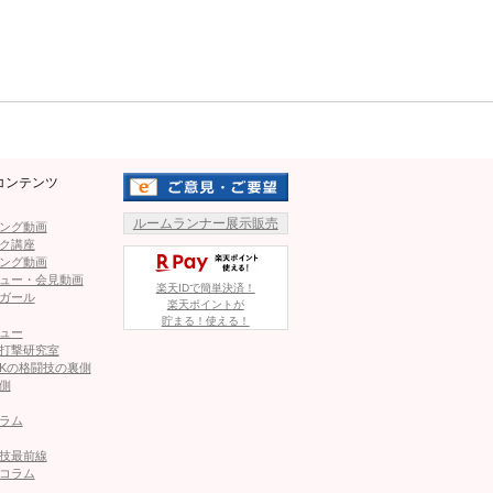
1
2
Mute
ページへ
次のページへ ≫
コンテンツ
ルームランナー展示販売
ング動画
ビジュアルを投稿「もうすぐだ」正式発表示唆
ク講座
ング動画
ュー・会見動画
楽天IDで簡単決済！
ガール
楽天ポイントが
”ラウンドガール「目が離せませんでした」次戦は2月
貯まる！使える！
ュー
打撃研究室
Kの格闘技の裏側
側
後の腫れた顔を公開、ビフォーアフターが話題に
ラム
技最前線
コラム
、17kg減のビフォーアフター公開に”ぽっちゃりが好き”など