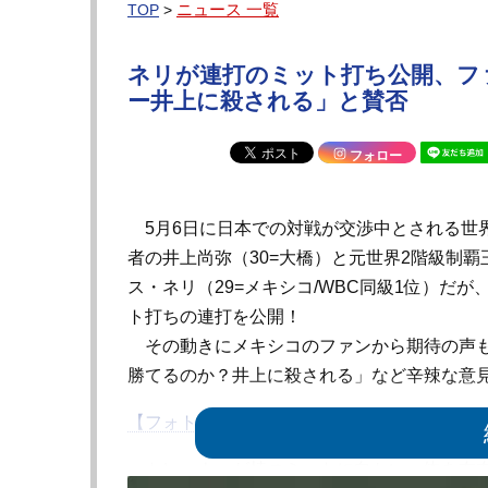
ニュース 一覧
TOP
>
ネリが連打のミット打ち公開、フ
ー井上に殺される」と賛否
フォロー
5月6日に日本での対戦が交渉中とされる世
者の井上尚弥
（30=大橋）
と
元世界2階級制覇
ス・ネリ（29=メキシコ/WBC同級1位）だが
ト打ちの連打を公開！
その動きにメキシコのファンから期待の声も
勝てるのか？井上に殺される」など辛辣な意
【フォト＆動画】ネリが公開したミット打ち
トレーナーが持つミットに向かい、体を左右