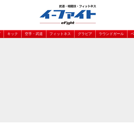
グ
キック
空手・武道
フィットネス
グラビア
ラウンドガール