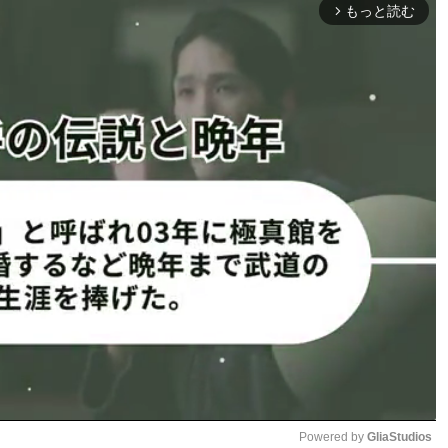
に見える。
もっと読む
arrow_forward_ios
チの出すタイミングやパンチの出し方次第でその動きが読
この動きをあえて動画で出した理由とは。ここから更に動き
！」「日本で名をあげろ」と
この遅い動きで勝てるのか？井
で」「この動きではパンチの打
も上がっている。
17年8月に山中慎介を伸びる
り、ネリの連打はあなどれな
と言う声もある。
すでに対戦へ
ネリがミット打ち動画を公開した
を待ちたい。
（ネリのXより）
したミット打ち連打！山中戦で伸びる右ストレートKOシーン
Powered by 
GliaStudios