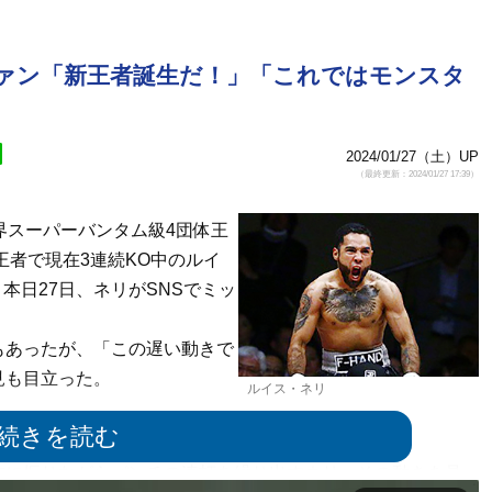
ァン「新王者誕生だ！」「これではモンスタ
2024/01/27（土）UP
（最終更新：2024/01/27 17:39）
界スーパーバンタム級4団体王
王者で現在3連続KO中のルイ
、本日27日、ネリがSNSでミッ
あったが、「この遅い動きで
見も目立った。
ルイス・ネリ
連打！山中戦で伸びる右ストレートKOシーンも
に振りながらパンチの連打を繰り出すネリ。その動きを見