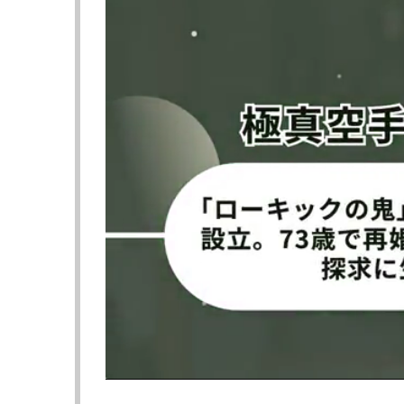
ただけだと井上のスピードとは差があるよう
ただし、スピードが無いように見えてもパン
めず被弾することはよくあること。果たして
が上がっていくのか。
コメント欄には「新たな世界チャンピオンだ
いう井上に勝つ期待の声や、反対の意見で「
上に殺される」「井上にこんな風に戦わない
ち終わりに井上のパンチが入る」と心配の声
しかし、試合は戦ってみないと分からない。
右ストレートと怒涛の連打でTKO勝ちしてお
い。現在3連続KO中で
井上が意外と苦戦する
合意したという海外報道もあるが、正式発表
▶︎次のページは【フォト＆動画】ネリが公開
も