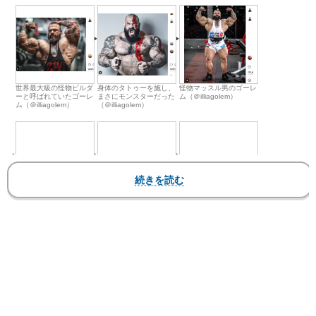
世界最大級の怪物ビルダ
身体のタトゥーを施し、
怪物マッスル男のゴーレ
ーと呼ばれていたゴーレ
まさにモンスターだった
ム（＠illiagolem）
ム（＠illiagolem）
（＠illiagolem）
ハードワークは欠かさな
超人ハルクの像と睨み合
100貫以上の寿司を食べ
かった（@illiagolem）
うゴーレム（＠
るゴーレム（＠
illiagolem）
illiagolem）
この【フォト】の記事に戻る