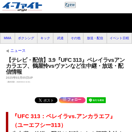
MMA
ボクシング
キック
武道
その他
放送・配信
イベント日程
ニュース
【テレビ・配信】3.9『UFC 313』ペレイラvsアン
カラエフ、鶴屋怜vsヴァンなど生中継・放送・配
信情報
2025年03月05日UP
（最終更新：2025/04/13 10:43）
フォロー
『
UFC 313：ペレイラvs.アンカラエフ』
（ユーエフシー313）