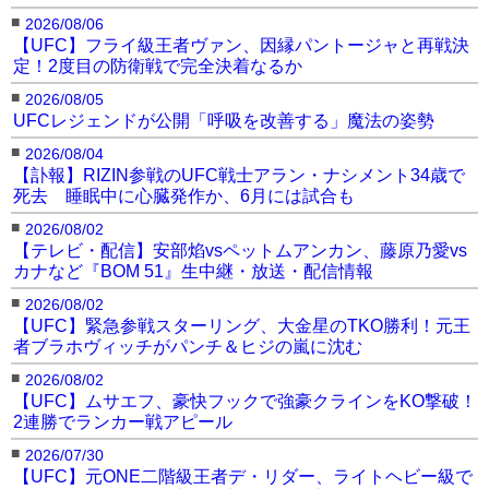
■
2026/08/06
【UFC】フライ級王者ヴァン、因縁パントージャと再戦決
定！2度目の防衛戦で完全決着なるか
■
2026/08/05
UFCレジェンドが公開「呼吸を改善する」魔法の姿勢
■
2026/08/04
【訃報】RIZIN参戦のUFC戦士アラン・ナシメント34歳で
死去 睡眠中に心臓発作か、6月には試合も
■
2026/08/02
【テレビ・配信】安部焰vsペットムアンカン、藤原乃愛vs
カナなど『BOM 51』生中継・放送・配信情報
■
2026/08/02
【UFC】緊急参戦スターリング、大金星のTKO勝利！元王
者ブラホヴィッチがパンチ＆ヒジの嵐に沈む
■
2026/08/02
【UFC】ムサエフ、豪快フックで強豪クラインをKO撃破！
2連勝でランカー戦アピール
■
2026/07/30
【UFC】元ONE二階級王者デ・リダー、ライトヘビー級で