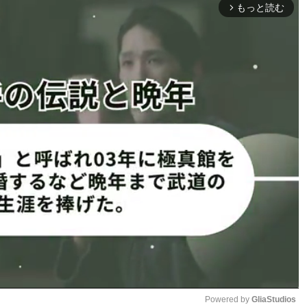
もっと読む
arrow_forward_ios
大会に続き、OFGマッチ3戦目となる。
させてもらって、アトム級のベルトが新設されるのであれば、
王座が作られれば向かっていきたいと意欲。
ぱりONEのベルトが欲しく、
やらせてもらえるのはすごく自
時以上の気持ちで練習してい
ールをしたい」とOFGでの
んだ。
ーン（タイ）。名高は「ラジ
今回はこのBOMのOFGで戦う
、僕と今までに戦った選手とやって勝った試合もあれば負け
しっかり実績のある選手」と評価する。
FGならやりたい」と承諾した。名高は「俺なら当てられる
分はそんな一筋縄ではいかないよ」と笑う。
Powered by 
GliaStudios