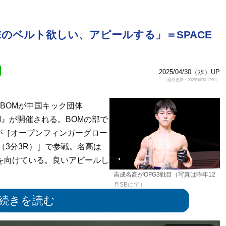
Eのベルト欲しい、アピールする」＝SPACE
2025/04/30（水）UP
（最終更新：2025/04/30 17:51）
BOMが中国キック団体
BOM』が開催される。BOMの部で
が［オープンフィンガーグロー
（3分3R）］で参戦。名高は
を向けている。良いアピールし
吉成名高がOFG3戦目（写真は昨年12
月SBにて）
でダウン奪取！KOへ
、ルンピニー王座も獲り、現地の”ムエタイPFP1位”にも選