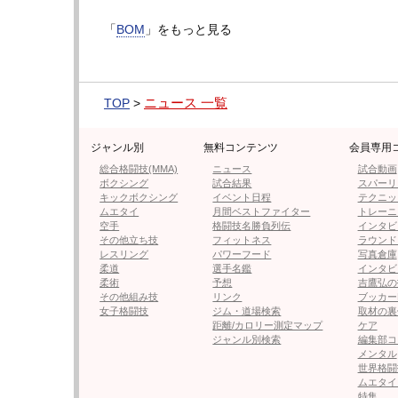
チョークディーの映像を見て「自分よりは遅
と。ただ、OFGだけに一発をもらったらアウ
「
BOM
」をもっと見る
は無い。
試合では「これで倒そうとかということは考
ニュース 一覧
TOP
>
ンドで試合をするというのが、やっぱり自分
かな」と自分のスタイルを貫く。
ジャンル別
無料コンテンツ
会員専用
総合格闘技(MMA)
ニュース
試合動画
今回は中国のキックボクシングイベント『SP
ボクシング
試合結果
スパーリ
キックボクシング
イベント日程
テクニッ
い選手がたくさんいると思う。僕の強さを見
ムエタイ
月間ベストファイター
トレーニ
面白い展開になるな」と中国の強豪にもアピ
空手
格闘技名勝負列伝
インタビ
その他立ち技
フィットネス
ラウンド
レスリング
パワーフード
写真倉庫
次のページは【フォト＆動画】吉成、OFG
柔道
選手名鑑
インタビ
柔術
予想
吉鷹弘の
その他組み技
リンク
ブッカー
女子格闘技
ジム・道場検索
取材の裏
距離/カロリー測定マップ
ケア
ジャンル別検索
編集部コ
≪ 前の
メンタル
世界格闘
ムエタイ
フォロー
特集