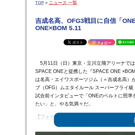
ニュース 一覧
TOP
>
吉成名高、OFG3戦目に自信「ON
ONE×BOM 5.11
フォロー
5月11日（日）東京・立川立飛アリーナでは
SPACE ONEと提携した『SPACE ONE ×
は名高・エイワスポーツジム（＝吉成名高）
ブ（OFG）ムエタイルール スーパーフライ級
試合前インタビューで「ONEのベルトに照準
たい」と、やる気満々だ。
【フォト＆動画】吉成、OFG”速すぎ”パンチ
名高はムエタイ殿堂ラジャダムナン3階級制覇