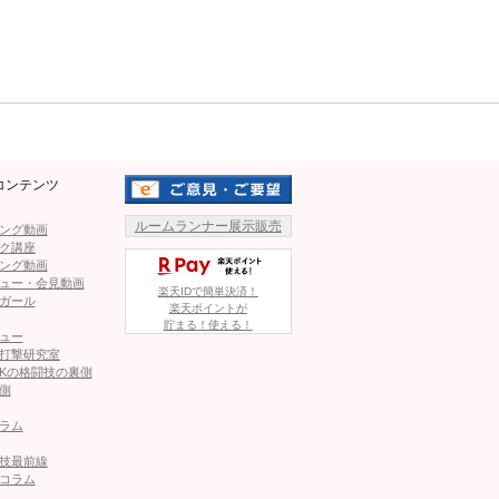
い、自分のスピードを使えば被弾することはないのかな
トなので、そこはしっかり集中力を高めて臨みたい」と油断
Mute
えず、いつも通りの流れで試合をする。いつも通りのマイ
が一番調子がいい要因。そうすればKOにも繋がるんじゃない
コンテンツ
ACE ONE』との合同イベントとなるが「中国にはかなり強
ルームランナー展示販売
ング動画
ク講座
せて、中国の選手が僕と試合をしたいと言ってきてくれたら
ング動画
ールする機会だとした。
ュー・会見動画
楽天IDで簡単決済！
ガール
楽天ポイントが
貯まる！使える！
”速すぎ”パンチでダウン奪取！KOへ
ュー
打撃研究室
Kの格闘技の裏側
1
2
側
ラム
ページへ
次のページへ ≫
技最前線
コラム