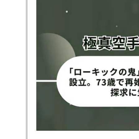
ばれている日本の至宝。
今回は昨年12月のSB、今年3月のONE日本
名高は今回の発表会見で「ONEに3月出場
突き進みたい」とONEムエタイに適性階級の
試合前インタビューでも「自分の中ではやっ
今はそこに照準を向けている。今回もOFGで
分にとって良い経験になる。ONE日本大会の
る。試合では凄く良いものを見せて、良いアピ
ONEムエタイに向け、アピールすると意気込
今回の相手はチョークディー・ペッセーント
ャダムナンのランキングには入っていないが
た試合もあった。決して弱い選手ではなく、
チョークディーは、名高戦のオファーに「O
と、一発を狙ってくるんじゃないかなと。自