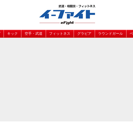
グ
キック
空手・武道
フィットネス
グラビア
ラウンドガール