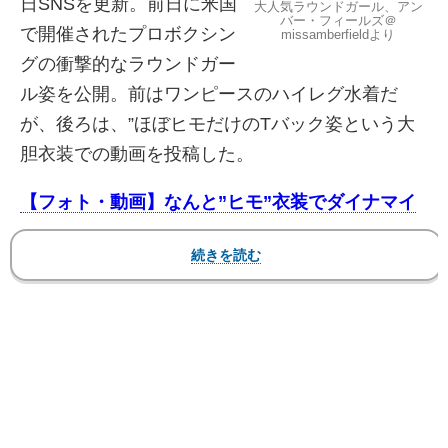
日SNSを更新。前日に米国
大人気ラウンドガール、アン
バー・フィールズ＠
で開催されたプロボクシン
missamberfieldより
グの衝撃的なラウンドガー
ル姿を公開。前はワンピースのハイレグ水着だ
が、後ろは、”ほぼヒモだけのTバック姿という大
胆衣装での動画を投稿した。
【フォト・動画】なんと”ヒモ”衣装でダイナマイ
トボディ！ド迫力なビキニ姿も