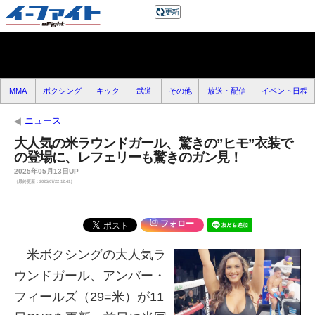
MMA
ボクシング
キック
武道
その他
放送・配信
イベント日程
ニュース
大人気の米ラウンドガール、驚きの”ヒモ”衣装で
の登場に、レフェリーも驚きのガン見！
2025年05月13日UP
（最終更新：2025/07/22 12:41）
フォロー
米ボクシングの大人気ラ
ウンドガール、アンバー・
フィールズ（29=米）が11