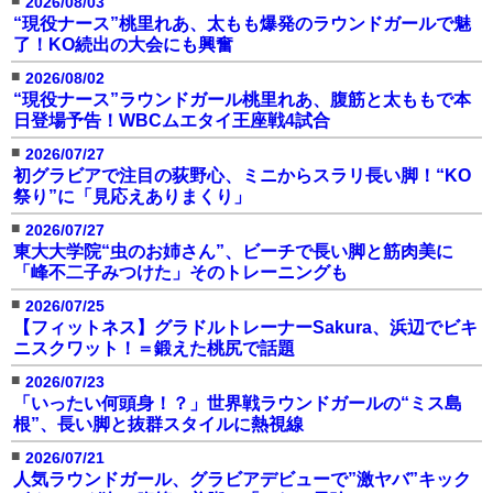
2026/08/03
“現役ナース”桃里れあ、太もも爆発のラウンドガールで魅
了！KO続出の大会にも興奮
■
2026/08/02
“現役ナース”ラウンドガール桃里れあ、腹筋と太ももで本
日登場予告！WBCムエタイ王座戦4試合
■
2026/07/27
初グラビアで注目の荻野心、ミニからスラリ長い脚！“KO
祭り”に「見応えありまくり」
■
2026/07/27
東大大学院“虫のお姉さん”、ビーチで長い脚と筋肉美に
「峰不二子みつけた」そのトレーニングも
■
2026/07/25
【フィットネス】グラドルトレーナーSakura、浜辺でビキ
ニスクワット！＝鍛えた桃尻で話題
■
2026/07/23
「いったい何頭身！？」世界戦ラウンドガールの“ミス島
根”、長い脚と抜群スタイルに熱視線
■
2026/07/21
人気ラウンドガール、グラビアデビューで”激ヤバ”キック