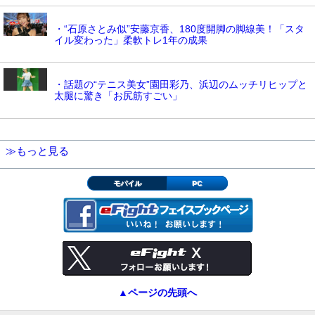
・“石原さとみ似”安藤京香、180度開脚の脚線美！「スタ
イル変わった」柔軟トレ1年の成果
・話題の“テニス美女”園田彩乃、浜辺のムッチリヒップと
太腿に驚き「お尻筋すごい」
≫もっと見る
モバイル
PC
▲ページの先頭へ