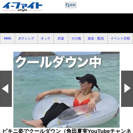
MMA
ボクシング
キック
武道
その他
放送・配信
イベント日程
ビキニ姿でクールダウン（角田夏実YouTubeチャンネ