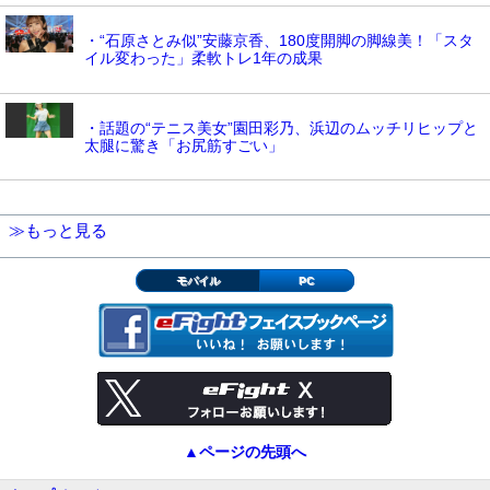
・“石原さとみ似”安藤京香、180度開脚の脚線美！「スタ
イル変わった」柔軟トレ1年の成果
・話題の“テニス美女”園田彩乃、浜辺のムッチリヒップと
太腿に驚き「お尻筋すごい」
≫もっと見る
モバイル
PC
▲ページの先頭へ