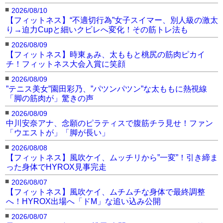
■
2026/08/10
【フィットネス】“不適切行為”女子スイマー、別人級の激太
り→迫力Cupと細いクビレへ変化！その筋トレ法も
■
2026/08/09
【フィットネス】時東ぁみ、太ももと桃尻の筋肉ピカイ
チ！フィットネス大会入賞に笑顔
■
2026/08/09
”テニス美女”園田彩乃、”パツンパツン”な太ももに熱視線
「脚の筋肉が」驚きの声
■
2026/08/09
中川安奈アナ、念願のピラティスで腹筋チラ見せ！ファン
「ウエストが」「脚が長い」
■
2026/08/08
【フィットネス】風吹ケイ、ムッチリから”一変”！引き締ま
った身体でHYROX見事完走
■
2026/08/07
【フィットネス】風吹ケイ、ムチムチな身体で最終調整
へ！HYROX出場へ「ドM」な追い込み公開
■
2026/08/07