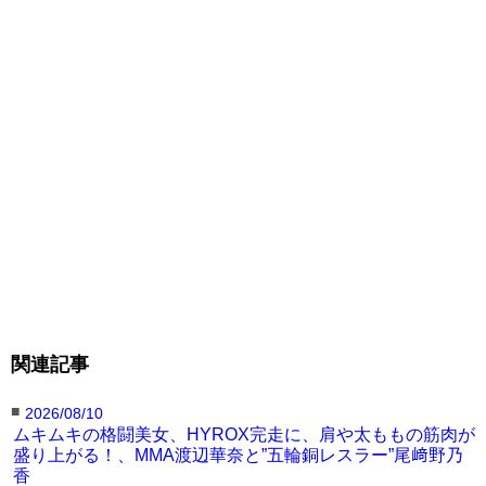
関連記事
■
2026/08/10
ムキムキの格闘美女、HYROX完走に、肩や太ももの筋肉が
盛り上がる！、MMA渡辺華奈と”五輪銅レスラー”尾﨑野乃
香