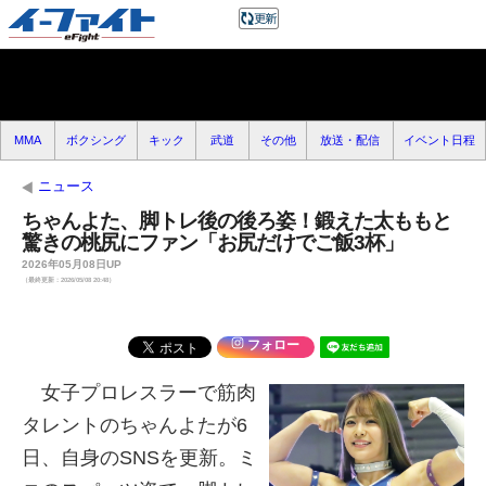
MMA
ボクシング
キック
武道
その他
放送・配信
イベント日程
ニュース
ちゃんよた、脚トレ後の後ろ姿！鍛えた太ももと
驚きの桃尻にファン「お尻だけでご飯3杯」
2026年05月08日UP
（最終更新：2026/05/08 20:48）
フォロー
女子プロレスラーで筋肉
タレントのちゃんよたが6
日、自身のSNSを更新。ミ