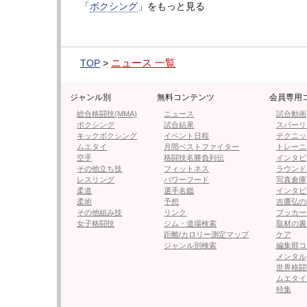
「
ボクシング
」をもっと見る
・【フォト】井上尚弥の強烈アッ
ニュース 一覧
TOP
>
・井上尚弥、PFP1位を報告「価
ジャンル別
無料コンテンツ
会員専用
総合格闘技(MMA)
ニュース
試合動画
ボクシング
試合結果
スパーリ
・井上尚弥、中谷潤人との差し合
キックボクシング
イベント日程
テクニッ
ムエタイ
月間ベストファイター
トレーニ
空手
格闘技名勝負列伝
インタビ
その他立ち技
フィットネス
ラウンド
レスリング
パワーフード
写真倉庫
・「井上尚弥と見たい」声多数！一撃
柔道
選手名鑑
インタビ
柔術
予想
吉鷹弘の
その他組み技
リンク
ブッカー
女子格闘技
ジム・道場検索
取材の裏
・井岡一翔、中谷潤人ともに眼窩
距離/カロリー測定マップ
ケア
ジャンル別検索
編集部コ
メンタル
世界格闘
ムエタイ
特集