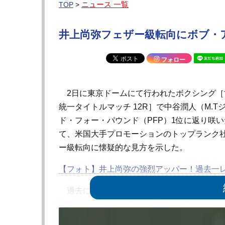
ニュース 一覧
TOP
>
井上尚弥フェザー級転向にボブ・ア
フォロー
2日に東京ドームにて行われたボクシング［
統一タイトルマッチ 12R］で中谷潤人（M.
ド・フォー・パウンド（PFP）1位に返り咲
て、米国大手プロモーションのトップランク社
ー級転向に懐疑的な見方を示した。
【フォト】井上尚弥の強烈アッパー！過去一
過去に「ゆくゆくはいけてもフェザー級」と
だが、アラム氏は6日に公開されたThe Rin
ないと思う」と率直な意見を述べた。