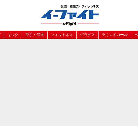
グ
キック
空手・武道
フィットネス
グラビア
ラウンドガール