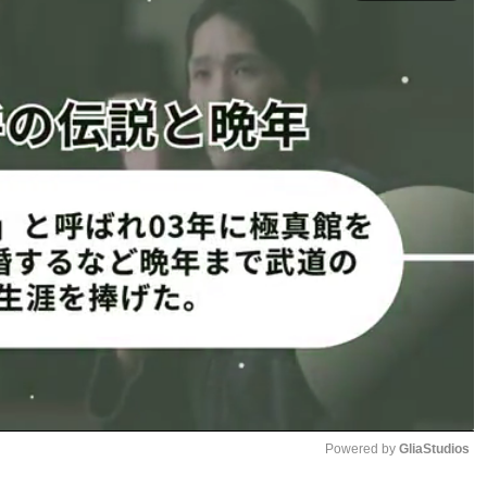
の考えに同調。現WBO世界フェザー級王者ラファエル・エ
谷よりさらに体格で上回るエスピノサに挑むのは得策ではな
いるのではないか」と発言している。
エスピノサをはじめ、フェザー級の上位選手たちは、井上の強
ると考えているのだ。
級に留まり、王座の防衛を積み重ねる方が賢明だと主張し
パー！過去一レベルの背筋も
1
2
ページへ
次のページへ ≫
Powered by 
GliaStudios