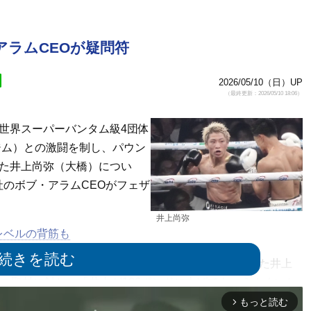
ラムCEOが疑問符
2026/05/10（日）UP
（最終更新：2026/05/10 18:06）
世界スーパーバンタム級4団体
Tジム）との激闘を制し、パウン
いた井上尚弥（大橋）につい
のボブ・アラムCEOがフェザ
井上尚弥
レベルの背筋も
フェザー級挑戦を視野に入れていることを語っていた井上
g誌の取材に対し、「井上が126ポンドに上げても、うまくいか
もっと読む
arrow_forward_ios