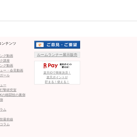
Mute
パー！過去一レベルの背筋も
値ある返り咲き」次戦濃厚バムは4位に
コンテンツ
ルームランナー展示販売
ング動画
いを制し、防衛成功！「次も燃えるような試合を」
ク講座
ング動画
ュー・会見動画
楽天IDで簡単決済！
ガール
楽天ポイントが
KOで3団体統一、“PFP5位”天才ボクサーの圧勝劇が話題
貯まる！使える！
ュー
打撃研究室
Kの格闘技の裏側
側
底骨折、井上尚弥・拓真の強烈アッパーの威力
ラム
技最前線
コラム
この記事が気に入ったら
いいね！しよう