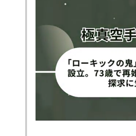
同社社長のトッド・デュボーフ氏もアラム氏
スピノサ（メキシコ）を引き合いに出し「中
い。井上は122ポンドが体重の上限に達して
身長165cmの井上に対し、身長188cmの
打を受け止めるだけの体格と馬力を備えてい
さらにアラム氏は、井上はスーパーバンタム
たが、井上のフェザー級挑戦はあるのか。
▶︎次ページは【フォト】井上尚弥の強烈アッ
≪ 前の
フォロー
●編集部オススメ