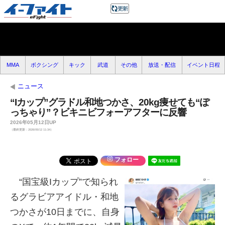
MMA
ボクシング
キック
武道
その他
放送・配信
イベント日程
ニュース
“Iカップ”グラドル和地つかさ、20kg痩せても“ぽ
っちゃり”？ビキニビフォーアフターに反響
2026年05月12日UP
（最終更新：2026/05/12 11:34）
フォロー
“国宝級Iカップ”で知られ
るグラビアアイドル・和地
つかさが10日までに、自身