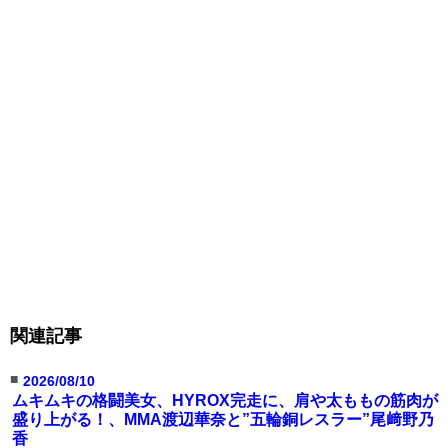
関連記事
■
2026/08/10
ムキムキの格闘美女、HYROX完走に、肩や太ももの筋肉が
盛り上がる！、MMA渡辺華奈と”五輪銅レスラー”尾﨑野乃
香