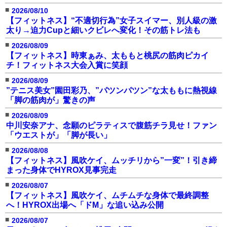
■
2026/08/10
【フィットネス】“不適切行為”女子スイマー、別人級の激
太り→迫力Cupと細いクビレへ変化！その筋トレ法も
■
2026/08/09
【フィットネス】時東ぁみ、太ももと桃尻の筋肉ピカイ
チ！フィットネス大会入賞に笑顔
■
2026/08/09
”テニス美女”園田彩乃、”パツンパツン”な太ももに熱視線
「脚の筋肉が」驚きの声
■
2026/08/09
中川安奈アナ、念願のピラティスで腹筋チラ見せ！ファン
「ウエストが」「脚が長い」
■
2026/08/08
【フィットネス】風吹ケイ、ムッチリから”一変”！引き締
まった身体でHYROX見事完走
■
2026/08/07
【フィットネス】風吹ケイ、ムチムチな身体で最終調整
へ！HYROX出場へ「ドM」な追い込み公開
■
2026/08/07