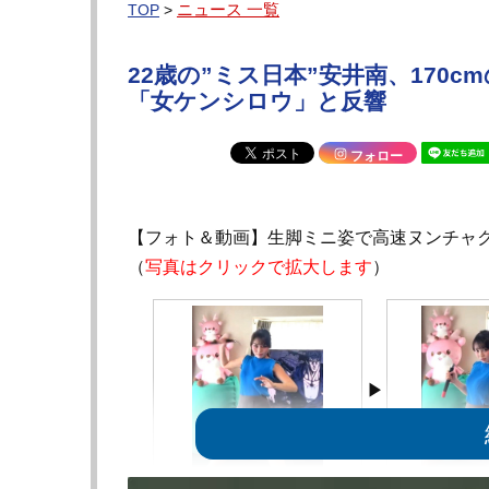
ニュース 一覧
TOP
>
22歳の”ミス日本”安井南、170
「女ケンシロウ」と反響
フォロー
【フォト＆動画】生脚ミニ姿で高速ヌンチャ
（
写真はクリックで拡大します
）