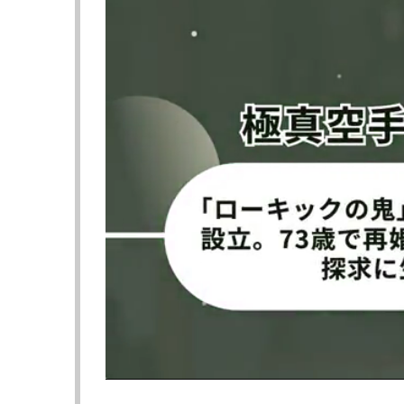
安井南が高速ヌンチャクを披露
決めポーズ！背
（@yasaiminami）
拳』ケンシロウ
（@yasaiminam
安井南写真集「絶対無敵の17歳」
雑誌「Fight&L
▶︎週プレページへ
を披露
▶︎amaz
【動画】安井南、北斗の拳のヌンチャクシー
北斗の拳
-FIST OF THE NORTH STAR- 第6話
ケンシロウのヌンチャクシーンがか