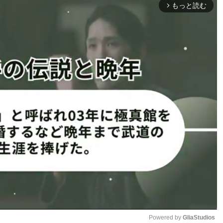
後には『北斗の
17歳の時は安井南がビキニでヌン
もっと読む
arrow_forward_ios
の姿が
チャク！デジタル写真集『絶対無
i）
敵の17才』 ©️栗山秀作／週刊プレ
イボーイ
ife」ではハイキック
動画はページ下部
表示されない
onページへ
場合はこちら
ンを再現！
Powered by 
GliaStudios
っこよすぎたので、再現してみました！