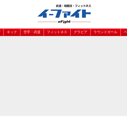
グ
キック
空手・武道
フィットネス
グラビア
ラウンドガール