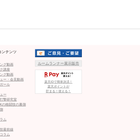
Mute
026
コンテンツ
1
2
ルームランナー展示販売
ング動画
ク講座
ング動画
ページへ
次のページへ ≫
ュー・会見動画
楽天IDで簡単決済！
ガール
楽天ポイントが
貯まる！使える！
ュー
打撃研究室
Kの格闘技の裏側
側
高速ヌンチャク！ビキニ姿も
ラム
技最前線
コラム