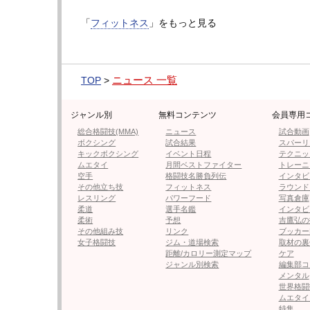
「
フィットネス
」をもっと見る
あべし
pic.twitter.com/AiPWvWvK2E
— 安井南 (@yasaiminami)
May 14, 2
ニュース 一覧
TOP
>
安井南の記事に戻る
ジャンル別
無料コンテンツ
会員専用
総合格闘技(MMA)
ニュース
試合動画
ボクシング
試合結果
スパーリ
キックボクシング
イベント日程
テクニッ
ムエタイ
月間ベストファイター
トレーニ
≪ 前の
空手
格闘技名勝負列伝
インタビ
その他立ち技
フィットネス
ラウンド
レスリング
パワーフード
写真倉庫
フォロー
柔道
選手名鑑
インタビ
柔術
予想
吉鷹弘の
●編集部オススメ
その他組み技
リンク
ブッカー
女子格闘技
ジム・道場検索
取材の裏
距離/カロリー測定マップ
ケア
・【フォト＆動画】生脚ミニ姿で
ジャンル別検索
編集部コ
メンタル
世界格闘
ムエタイ
特集