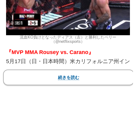
流血KO負けとなったディアス（左）と勝利したペリー
（@netflixsports）
『MVP MMA Rousey vs. Carano』
5月17日（日・日本時間）米カリフォルニア州イン
グルウッド Intuit Dome
▼ウェルター級
●ネイト・ディアス（米）
TKO 2R 5分00秒 ※レフェリーストップ
〇マイク・ペリー（米）