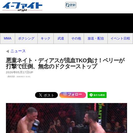
MMA
ボクシング
キック
武道
その他
放送・配信
イベント日程
ニュース
悪童ネイト・ディアスが流血TKO負け！ペリーが
打撃で圧倒、無念のドクターストップ
2026年05月17日UP
（最終更新：2026/05/17 15:43）
フォロー