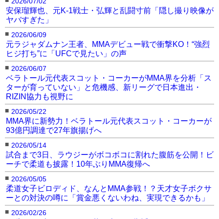
2026/07/02
安保瑠輝也、元K-1戦士・弘輝と乱闘寸前「隠し撮り映像が
ヤバすぎた」
■
2026/06/09
元ラジャダムナン王者、MMAデビュー戦で衝撃KO！“強烈
ヒジ打ち”に「UFCで見たい」の声
■
2026/06/07
ベラトール元代表スコット・コーカーがMMA界を分析「ス
ターが育っていない」と危機感、新リーグで日本進出・
RIZIN協力も視野に
■
2026/05/22
MMA界に新勢力！ベラトール元代表スコット・コーカーが
93億円調達で27年旗揚げへ
■
2026/05/14
試合まで3日、ラウジーがボコボコに割れた腹筋を公開！ビ
ーチで柔道も披露！10年ぶりMMA復帰へ
■
2026/05/05
柔道女子ビロディド、なんとMMA参戦！？天才女子ボクサ
ーとの対決の噂に「賞金悪くないわね、実現できるかも」
■
2026/02/26