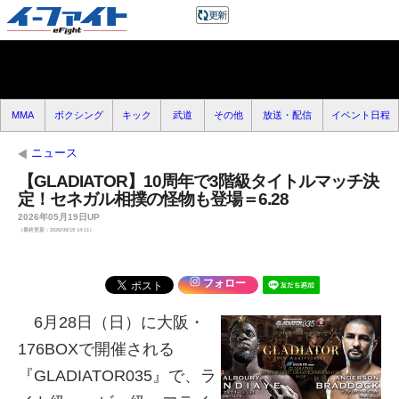
MMA
ボクシング
キック
武道
その他
放送・配信
イベント日程
ニュース
【GLADIATOR】10周年で3階級タイトルマッチ決
定！セネガル相撲の怪物も登場＝6.28
2026年05月19日UP
（最終更新：2026/05/19 14:11）
フォロー
6月28日（日）に大阪・
176BOXで開催される
『GLADIATOR035』で、ラ