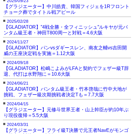
2025/09/23
【グラジエーター】中川皓貴、韓国フィジェを1Rフロント
チョーク葬でタイトル戦アピール
■
2025/02/28
【GLADIATOR】”4戦全勝・全フィニッシュ”ルキヤが元バ
ンタム級王者・神田T800周一と対戦＝4.6大阪
■
2024/11/27
【GLADIATOR】パンvsダギースレン、南友之輔vs吉田開
威の王座決定戦を実施＝1.12大阪
■
2024/09/18
【GLADIATOR】松嶋こよみがLFAと契約でフェザー級T辞
退、代打は水野翔に＝10.6大阪
■
2024/06/21
【GLADIATOR】バンタム級王者・竹本啓哉に竹中大地が
挑戦、フェザー級次期挑戦者決定Tも＝7.7大阪
■
2024/04/15
【グラジエーター】元修斗世界王者・山上幹臣が約10年ぶ
り現役復帰＝5.5大阪
■
2024/03/31
【グラジエーター】フライ級T決勝で元王者NavEがモンゴ