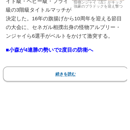
イト級・ヘビー級・フライ
怪物ンジャイ（左）がキック
強豪のブラドックを迎え撃つ
級の3階級タイトルマッチが
決定した。16年の旗揚げから10周年を迎える節目
の大会に、セネガル相撲出身の怪物アルブリー・
ンジャイら6選手がベルトをかけて激突する。
■小森が4連勝の勢いで2度目の防衛へ