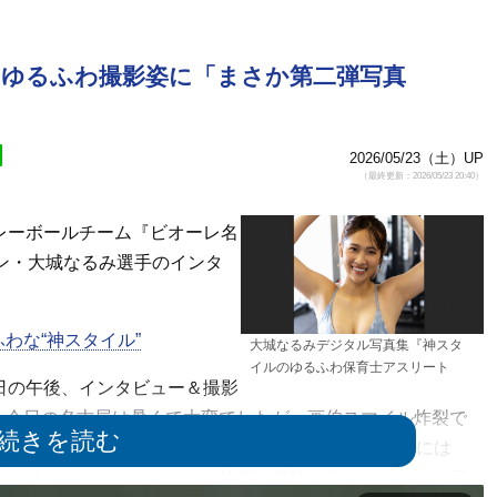
、ゆるふわ撮影姿に「まさか第二弾写真
2026/05/23（土）UP
（最終更新：2026/05/23 20:40）
レーボールチーム『ビオーレ名
テン・大城なるみ選手のインタ
わな“神スタイル”
大城なるみデジタル写真集『神スタ
イルのゆるふわ保育士アスリート
日の午後、インタビュー＆撮影
 今日の名古屋は暑くて大変でしたが 画伯スマイル炸裂で
ウンスいたします お楽しみに！」と綴った。13日には
慣れてます さすがです」と続報も投稿。ファンからは「可