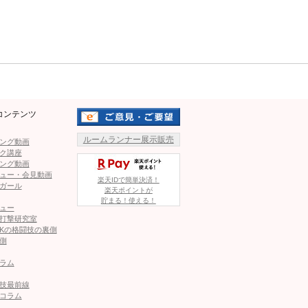
Mute
いだ！ゆるふわな“神スタイル”
腹筋”ビキニショットに反響「筋トレやりすぎて…」
コンテンツ
ルームランナー展示販売
ング動画
れる！ムッチリな体に鍛えた”割れた腹筋”も話題
ク講座
ング動画
ュー・会見動画
楽天IDで簡単決済！
ゃん、バキバキ美腹筋に「めちゃ綺麗」ファン絶賛！作り方
ガール
楽天ポイントが
貯まる！使える！
ュー
打撃研究室
Kの格闘技の裏側
、極小な布面積で1回転ハイキック！「キック、めっちゃ高く
側
ラム
技最前線
コラム
この記事が気に入ったら