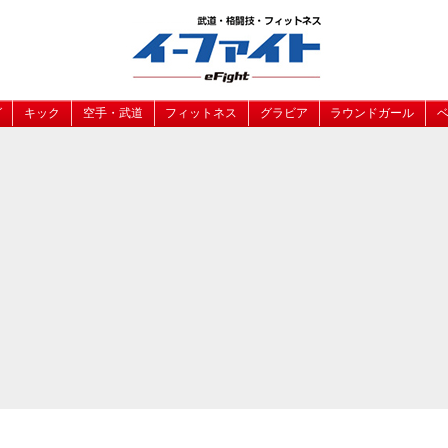
グ
キック
空手・武道
フィットネス
グラビア
ラウンドガール