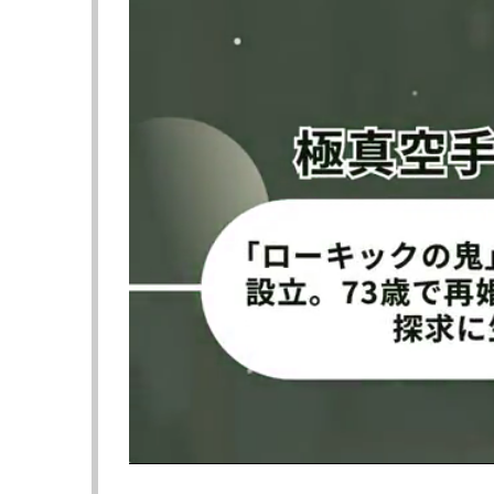
愛すぎます」「癒されます」「また写真集出
れており、第二弾グラビア写真集への期待が
『ビオーレ名古屋』は、愛知県名古屋市の保育
のチーム発足からわずか3年で、Instagr
など、SNSを中心にファン層を拡大した。
その人気の原動力となっているのが、チーム
イルで注目を集め、個人アカウントのフォロ
タイルのゆるふわ保育士アスリート』を「週プ
たな取材・撮影への期待が高まっている。
▶︎次のページは【フォト】彼女がユニフォーム
≪ 前の
フォロー