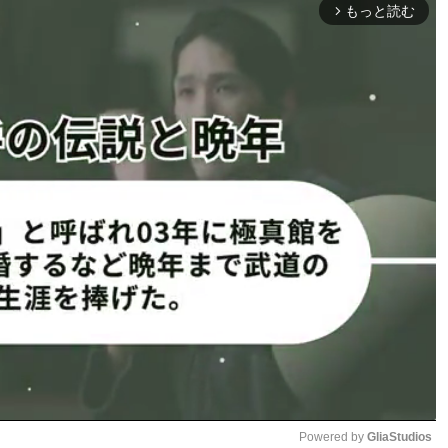
ないかなー」「まさか第二弾写真集！？」などの声が寄せら
もっと読む
arrow_forward_ios
高まっている。
士法人が運営する実業団バレーボールチーム。2022年4月
amのフォロワー数が女子バレー界でプロ・アマ問わず日本一となる
キャプテンを務める大城選手だ。天然キャラと抜群のスタ
ワー数もチーム内トップ。昨年夏にはデジタル写真集『神ス
レ グラジャパ！」ほか主要電子書店にて発売しており、新
脱いだ！ゆるふわな“神スタイル”
1
2
ページへ
次のページへ ≫
Powered by 
GliaStudios