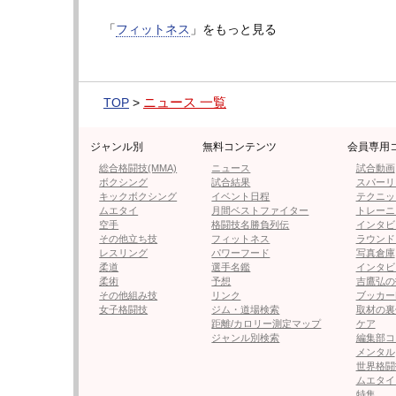
●編集部オススメ
「
フィットネス
」をもっと見る
・【フォト】彼女がユニフォーム脱
ニュース 一覧
TOP
>
・NMB48谷口詩乃、“バキバキ
ジャンル別
無料コンテンツ
会員専用
総合格闘技(MMA)
ニュース
試合動画
ボクシング
試合結果
スパーリ
・風吹ケイ、初優勝で大粒の涙が流
キックボクシング
イベント日程
テクニッ
ムエタイ
月間ベストファイター
トレーニ
空手
格闘技名勝負列伝
インタビ
・ギャルモデル・ダンサーはらち
その他立ち技
フィットネス
ラウンド
レスリング
パワーフード
写真倉庫
も実演
柔道
選手名鑑
インタビ
柔術
予想
吉鷹弘の
その他組み技
リンク
ブッカー
・“特撮ヒロイン”ラウンドガール
女子格闘技
ジム・道場検索
取材の裏
てビックリ」
距離/カロリー測定マップ
ケア
ジャンル別検索
編集部コ
メンタル
世界格闘
ムエタイ
特集