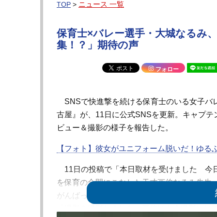
ニュース 一覧
TOP
>
保育士×バレー選手・大城なるみ
集！？」期待の声
フォロー
SNSで快進撃を続ける保育士のいる女子バ
古屋』が、11日に公式SNSを更新。キャプ
ビュー＆撮影の様子を報告した。
【フォト】彼女がユニフォーム脱いだ！ゆるふ
11日の投稿で「本日取材を受けました 今
を保育の合間にこなした天才画伯なるみ先生
がんばってくれました！ 詳細はまた後日アナ
「撮影を撮影しました 画伯はもう撮影には