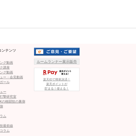
っと上がった美ヒップ、ビキニ姿も
Mute
れる！ムッチリな体に鍛えた”割れた腹筋”も話題
れた」と手応え １００cmのヒップと背筋作った！
コンテンツ
ルームランナー展示販売
ング動画
、メリハリBODYに「45歳までにカコイチ目指す」あと2ヶ月
ク講座
ング動画
ュー・会見動画
楽天IDで簡単決済！
ガール
楽天ポイントが
・桃尻ビキニ姿！「富士山よりきれい」「女神です」
貯まる！使える！
ュー
打撃研究室
Kの格闘技の裏側
側
この記事が気に入ったら
ラム
いいね！しよう
技最前線
コラム