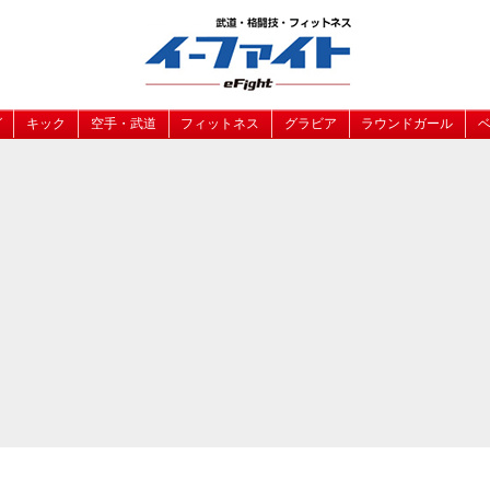
グ
キック
空手・武道
フィットネス
グラビア
ラウンドガール