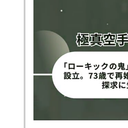
高橋は17kgのダイエットに成功後、筋トレ
ィメイクの過程をSNSでも発信してきた。鍛錬
STYLE AWARD』グラマラス部門で2位
トレーナーとしても活動しており、鍛え続け
投稿で高橋は「ずーっと悩んでいたのですが
場日は後日告知する予定。「どなたでも観に
す」と呼びかけた。高橋の新たな挑戦にも注
次ページは【フォト】まるで“別尻”！キュ
≪ 前の
フォロー
●編集部オススメ