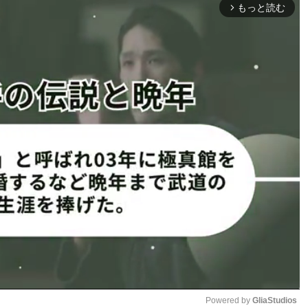
もっと読む
arrow_forward_ios
や食事管理を継続。ヒップや背中、脚、腹筋など全身のボデ
を重ねた結果、25年4月にはボディコンテスト『SUMMER
、ベストグラマラス賞も獲得。今年1月からは女性専用パーソナル
た身体で新たな舞台に挑む。
」と出場を決めるまでの葛藤を明かしており、具体的な出
来ることができるのでぜひ！観にきてくださったら嬉しいで
目だ。
っと上がった美ヒップ、ビキニ姿も
1
2
ページへ
次のページへ ≫
Powered by 
GliaStudios