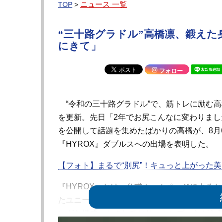
ニュース 一覧
TOP
>
“三十路グラドル”高橋凛、鍛え
にきて」
フォロー
“令和の三十路グラドル”で、筋トレに励む高橋
を更新。先日「2年でお尻こんなに変わりま
を公開して話題を集めたばかりの高橋が、8月
『HYROX』ダブルスへの出場を表明した。
【フォト】まるで“別尻”！キュっと上がった
『HYROX』とは、公式ホームページによる
たユニークなレース。1kmを走った後にワー
ングな構成」とされており、シンプルながら