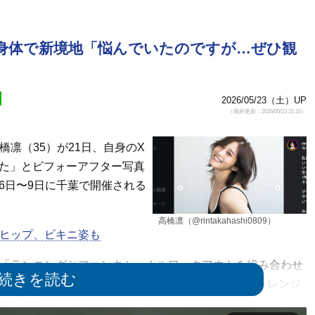
た身体で新境地「悩んでいたのですが…ぜひ観
2026/05/23（土）UP
（最終更新：2026/05/23 21:15）
凛（35）が21日、自身のX
した」とビフォーアフター写真
6日〜9日に千葉で開催される
高橋凛（@rintakahashi0809）
美ヒップ、ビキニ姿も
と「ランニングとファンクショナルワークアウトを組み合わせ
クアウトを行い、これを8回繰り返すシンプルかつチャレンジ
奥深い競技である。