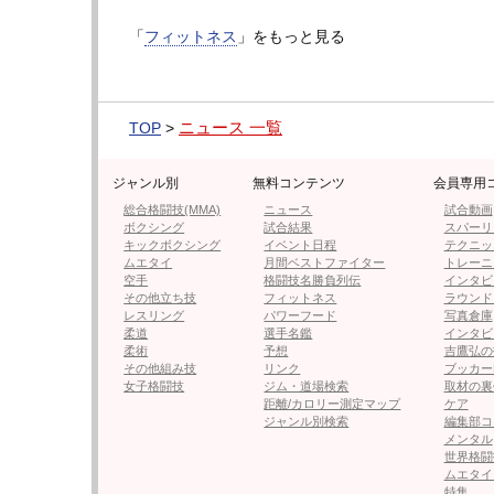
・【フォト】まるで“別尻”！キュ
「
フィットネス
」をもっと見る
・風吹ケイ、初優勝で大粒の涙が流
ニュース 一覧
TOP
>
・“小顔賞”の大川成美、「やり切
ジャンル別
無料コンテンツ
会員専用
総合格闘技(MMA)
ニュース
試合動画
ボクシング
試合結果
スパーリ
・44歳”美熟女”グラドル華彩なな
キックボクシング
イベント日程
テクニッ
ムエタイ
月間ベストファイター
トレーニ
空手
格闘技名勝負列伝
インタビ
その他立ち技
フィットネス
ラウンド
・“石原さとみ似”安藤京香、腹筋
レスリング
パワーフード
写真倉庫
柔道
選手名鑑
インタビ
柔術
予想
吉鷹弘の
その他組み技
リンク
ブッカー
女子格闘技
ジム・道場検索
取材の裏
距離/カロリー測定マップ
ケア
ジャンル別検索
編集部コ
メンタル
世界格闘
ムエタイ
特集