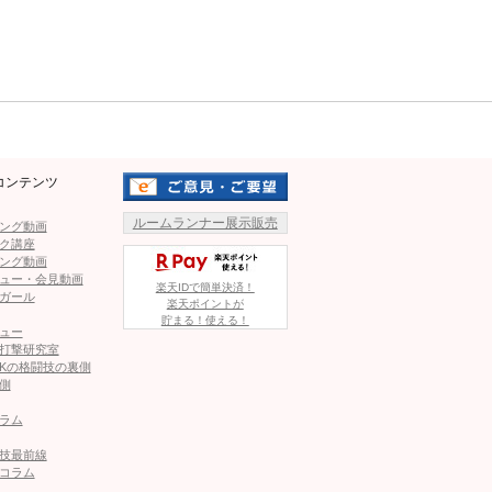
Mute
クが直撃！SASUKEは起き上がれず
メント覇者アウベスにスプリット勝利！ダウン奪い合う死闘制
コンテンツ
ルームランナー展示販売
ング動画
ク講座
イトル戦も！福岡大会の追加カード決定＝7.20
ング動画
ュー・会見動画
楽天IDで簡単決済！
ガール
楽天ポイントが
ッチョな“腕相撲”世界女王・竹中絢音「女でこんな腕おらん
貯まる！使える！
ュー
打撃研究室
Kの格闘技の裏側
側
ップ！どうやって作った？その秘訣とは！？
ラム
技最前線
コラム
この記事が気に入ったら