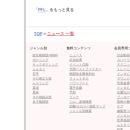
●編集部オススメ
「
PFL
」をもっと見る
・【フォト＆動画】“鮮烈”ハイキッ
ニュース 一覧
TOP
>
・【PFL】井上直樹、昨年トーナ
ジャンル別
無料コンテンツ
会員専用
す
総合格闘技(MMA)
ニュース
試合動画
ボクシング
試合結果
スパーリ
キックボクシング
イベント日程
テクニッ
・【K-1】石井一成の凱旋に女子タ
ムエタイ
月間ベストファイター
トレーニ
空手
格闘技名勝負列伝
インタビ
その他立ち技
フィットネス
ラウンド
・太すぎ二の腕がパンパン！小顔マ
レスリング
パワーフード
写真倉庫
柔道
選手名鑑
インタビ
わ！」
柔術
予想
吉鷹弘の
その他組み技
リンク
ブッカー
女子格闘技
ジム・道場検索
取材の裏
・大川成美、話題の100cmのヒ
距離/カロリー測定マップ
ケア
ジャンル別検索
編集部コ
メンタル
世界格闘
ムエタイ
特集