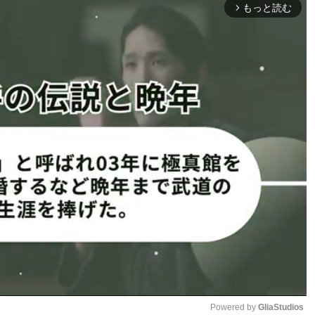
敗。この1敗はデビュー戦でのもので、現在は10連勝中だ。
もっと読む
arrow_forward_ios
ドルや後ろ廻し蹴り、跳びヒザなどの蹴り技で攻め立てる。
、打撃で主導権を握る。対するオーソドックスのSASUKE
ククリンチや払い腰を狙うなど組み技で対抗。バックフィス
となった。
りからのストレートで試合を支配。SASUKEはローキック
るとアジュージは、SASUKEの左前蹴りの打ち終わりに鮮
した一撃でSASUKEがダウンすると、アジュージがすかさ
、アジュージのTKO勝利となった。
ックが直撃！SASUKEは起き上がれず
1
2
ページへ
次のページへ ≫
Powered by 
GliaStudios