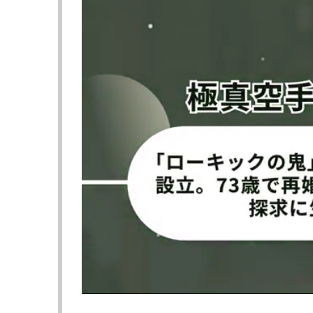
主戦場とし、戦績は10勝（3KO・2一本）1
1R、サウスポーのアジュージは多彩な左ミ
接近戦では鋭い左ヒジやパンチの連打も浴びせ
は、蹴りを掴んでテイクダウンを奪い、バッ
トなどのカウンターも見せ、一進一退の攻防
2R、アジュージは左ボディや右カーフ、左回
などで応戦するも、間合いを詰め切れない。す
烈な左ハイキックを炸裂。ガードの上から直撃
ず鉄槌で追撃。ここでレフェリーが試合を止め
次のページは【フォト＆動画】“鮮烈”ハイキ
≪ 前の
フォロー