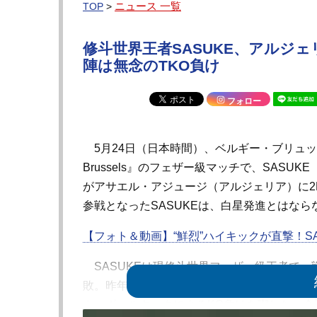
ニュース 一覧
TOP
>
修斗世界王者SASUKE、アルジェ
陣は無念のTKO負け
フォロー
5月24日（日本時間）、ベルギー・ブリュッ
Brussels』のフェザー級マッチで、SASUKE（M
がアサエル・アジュージ（アルジェリア）に2R
参戦となったSASUKEは、白星発進とはなら
【フォト＆動画】“鮮烈”ハイキックが直撃！S
SASUKEは現修斗世界フェザー級王者で、戦
敗。昨年6月にはRIZIN初参戦を果たし、
カーボールキックによるKO負けを喫した。今回は