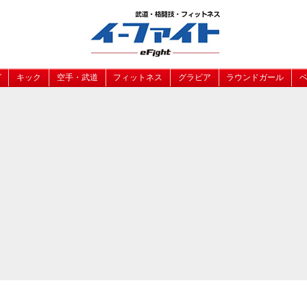
グ
キック
空手・武道
フィットネス
グラビア
ラウンドガール