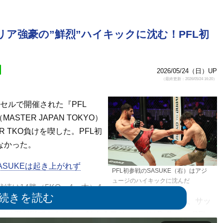
リア強豪の”鮮烈”ハイキックに沈む！PFL初
2026/05/24（日）UP
（最終更新：2026/05/24 16:20）
セルで開催された『PFL
ASTER JAPAN TOKYO）
 TKO負けを喫した。PFL初
なかった。
ASUKEは起き上がれず
PFL初参戦のSASUKE（右）はアジ
ュージのハイキックに沈んだ
績は14勝（5KO・4一本）4
ビクター・コレスニックと対戦したが、ボディを効かされ、サッ
再起戦でもあった。対するアジュージはBellator、PFLを