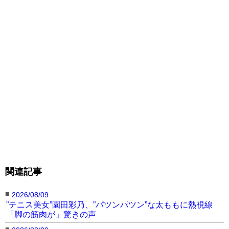
関連記事
■
2026/08/09
”テニス美女”園田彩乃、”パツンパツン”な太ももに熱視線
「脚の筋肉が」驚きの声
■