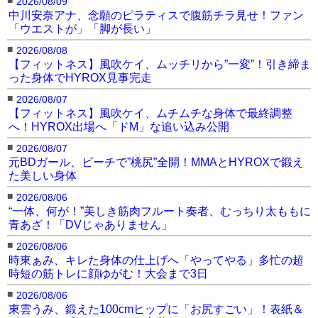
2026/08/09
中川安奈アナ、念願のピラティスで腹筋チラ見せ！ファン
「ウエストが」「脚が長い」
■
2026/08/08
【フィットネス】風吹ケイ、ムッチリから”一変”！引き締ま
った身体でHYROX見事完走
■
2026/08/07
【フィットネス】風吹ケイ、ムチムチな身体で最終調整
へ！HYROX出場へ「ドM」な追い込み公開
■
2026/08/07
元BDガール、ビーチで”桃尻”全開！MMAとHYROXで鍛え
た美しい身体
■
2026/08/06
“一体、何が！”美しき筋肉フルート奏者、むっちり太ももに
青あざ！「DVじゃありません」
■
2026/08/06
時東ぁみ、キレた身体の仕上げへ「やってやる」多忙の超
時短の筋トレに顔ゆがむ！大会まで3日
■
2026/08/06
東雲うみ、鍛えた100cmヒップに「お尻すごい」！表紙＆