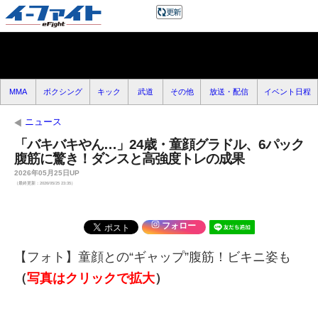
MMA
ボクシング
キック
武道
その他
放送・配信
イベント日程
ニュース
「バキバキやん…」24歳・童顔グラドル、6パック
腹筋に驚き！ダンスと高強度トレの成果
2026年05月25日UP
（最終更新：2026/05/25 23:35）
フォロー
【フォト】童顔との“ギャップ”腹筋！ビキニ姿も
（
写真はクリックで拡大
）